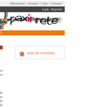
Abbonamenti
|
Sostienici
|
Links
|
Contattaci
Login
-
Registrati
RA
articoli correlati
ei
no
le
he
la
iù