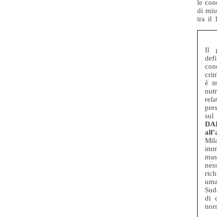
le cond
di mis
tra il
Il 
def
con
cri
è m
nutr
rel
pre
sul
DA
all
Mila
imm
mas
nes
ric
uma
Suda
di 
nor