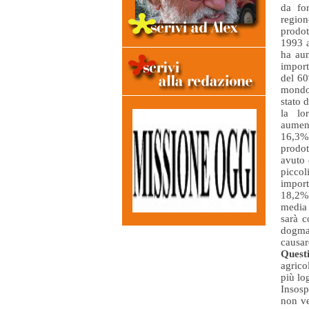
da for
region
prodot
1993 a
ha aum
import
del 60
mond
stato 
la lo
aume
16,3%
prodot
avuto 
picco
import
18,2%)
media 
sarà c
dogmat
causar
Questi
agrico
più lo
Insosp
non ve