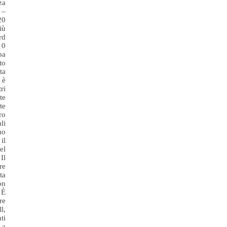
za
 –
20
iù
rd
 0
pa
to
ta
 è
ri
te
te
ro
li
no
il
el
Il
re
ta
on
 È
re
l,
ti
La