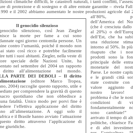
izioni climatiche difficili, le catastrofi naturali, i tanti conflitti, l’assen
ure di protezione e di sostegno e di altre entrate garantite – rivela Fall
 1990 e il 2002 abbiamo aumentato le nostre produzioni agricole dal 
all’80%,
p
dell’America del No
Il genocidio silenzioso
(che è cresciuta dallo
genocidio silenzioso, così Jean Ziegler
al 20%) o dell’Euro
inisce la morte per fame a cui sono
dell’Est, che ha subi
dannate ogni giorno centomila persone. Un
una riduzione stima
mine contro l’umanità, poiché il mondo non
intorno al 50%. In più
ai stato così ricco e potrebbe facilmente
risaputo che i nost
ire tutti i suoi abitanti. Ziegler, nella veste di
prodotti sono la fon
atore speciale delle Nazioni Unite, ha
principale delle entra
sentato nel settembre del 2004 un rapporto
monetarie del nost
 diritto all’alimentazione nel mondo.
Paese. Le nostre capita
LLA PARTE DEI DEBOLI – Il diritto
e le grandi città so
’alimentazione
(editore Marco Tropea,
state costruite con 
no, 2004) raccoglie questo rapporto, utile e
valore aggiunto d
ediato per comprendere la gravità di questo
nostro lavoro! 
sacro quotidiano che non obbedisce a
problema è che le nost
suna fatalità. Unico modo per porvi fine è
condizioni di vi
hiedere l’effettiva applicazione del diritto
fondamentalmente n
no all’alimentazione. A oggi solo il
sono cambiate!”
frica e il Brasile hanno avviato l’attuazione
arrivato il tempo di alt
questo diritto attraverso l’applicazione di
politiche, chiarisce Fal
me giuridiche.
e di altri investimen
per l’agricoltura. “