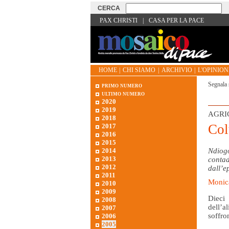
PAX CHRISTI
|
CASA PER LA PACE
HOME
|
CHI SIAMO
|
ARCHIVIO
|
L'OPINIONE
Segnala 
primo numero
ultimo numero
2020
2019
AGRI
2018
Col
2017
2016
2015
2014
Ndiogo
2013
contad
2012
dall’e
2011
Monica
2010
2009
Dieci
2008
dell’
2007
soffro
2006
2005