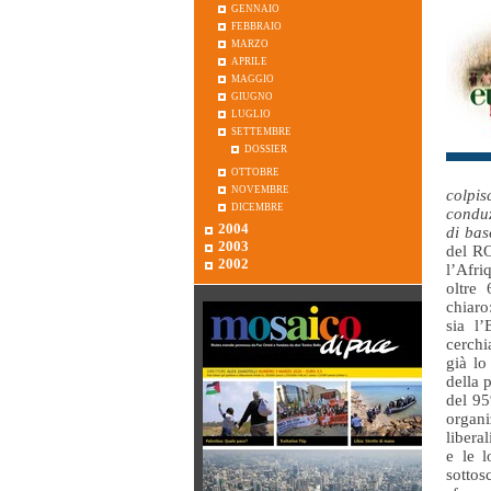
gennaio
febbraio
marzo
aprile
maggio
giugno
luglio
settembre
dossier
ottobre
novembre
colpi
dicembre
conduz
2004
di bas
2003
del RO
2002
l’Afri
oltre 
chiaro
sia l
cerchi
già lo
della 
del 95
organ
libera
e le l
sottos