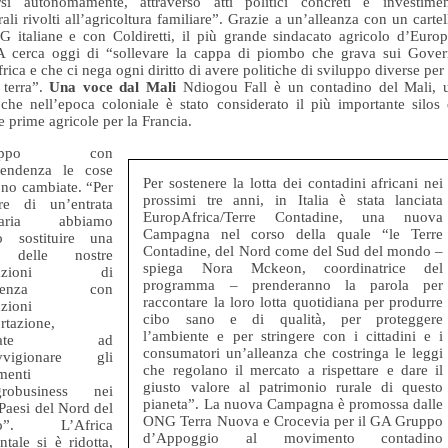
rsi autonomamente, attraverso atti politici concreti e investimen
urali rivolti all’agricoltura familiare”. Grazie a un’alleanza con un cartel
 italiane e con Coldiretti, il più grande sindacato agricolo d’Europ
 cerca oggi di “sollevare la cappa di piombo che grava sui Gover
frica e che ci nega ogni diritto di avere politiche di sviluppo diverse per 
 terra”.
Una voce dal Mali
Ndiogou Fall è un contadino del Mali, 
che nell’epoca coloniale è stato considerato il più importante silos 
e prime agricole per la Francia.
troppo con
ipendenza le cose
Per sostenere la lotta dei contadini africani nei
no cambiate. “Per
prossimi tre anni, in Italia è stata lanciata
rre di un’entrata
EuropAfrica/Terre Contadine, una nuova
taria abbiamo
Campagna nel corso della quale “le Terre
o sostituire una
Contadine, del Nord come del Sud del mondo –
e delle nostre
spiega Nora Mckeon, coordinatrice del
tivazioni di
programma – prenderanno la parola per
sistenza con
raccontare la loro lotta quotidiana per produrre
azioni
cibo sano e di qualità, per proteggere
rtazione,
l’ambiente e per stringere con i cittadini e i
tinate ad
consumatori un’alleanza che costringa le leggi
vvigionare gli
che regolano il mercato a rispettare e dare il
imenti
giusto valore al patrimonio rurale di questo
agrobusiness nei
pianeta”. La nuova Campagna è promossa dalle
 Paesi del Nord del
ONG Terra Nuova e Crocevia per il GA Gruppo
o”. L’Africa
d’Appoggio al movimento contadino
ntale si è ridotta,