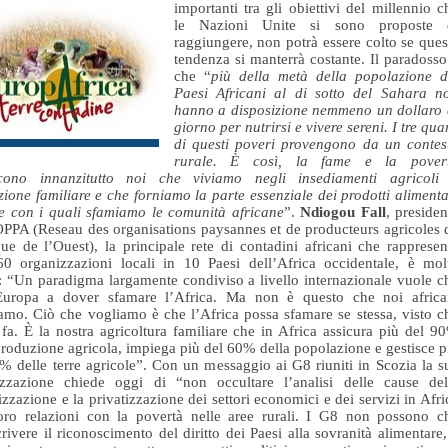
importanti tra gli obiettivi del millennio c
le Nazioni Unite si sono proposte 
raggiungere, non potrà essere colto se ques
tendenza si manterrà costante. Il paradosso
che “
più della metà della popolazione d
Paesi Africani al di sotto del Sahara n
hanno a disposizione nemmeno un dollaro 
giorno per nutrirsi e vivere sereni. I tre quar
di questi poveri provengono da un contes
rurale. È così, la fame e la pover
scono innanzitutto noi che viviamo negli insediamenti agricoli
ione familiare e che forniamo la parte essenziale dei prodotti alimenta
e con i quali sfamiamo le comunità africane
”.
Ndiogou Fall
, presiden
PPA (Reseau des organisations paysannes et de producteurs agricoles 
que de l’Ouest), la principale rete di contadini africani che rappresen
60 organizzazioni locali in 10 Paesi dell’Africa occidentale, è mol
: “Un paradigma largamente condiviso a livello internazionale vuole c
’Europa a dover sfamare l’Africa. Ma non è questo che noi africa
amo. Ciò che vogliamo è che l’Africa possa sfamare se stessa, visto c
 fa. È la nostra agricoltura familiare che in Africa assicura più del 9
produzione agricola, impiega più del 60% della popolazione e gestisce p
% delle terre agricole”. Con un messaggio ai G8 riuniti in Scozia la s
izzazione chiede oggi di “non occultare l’analisi delle cause del
lizzazione e la privatizzazione dei settori economici e dei servizi in Afri
oro relazioni con la povertà nelle aree rurali. I G8 non possono c
crivere il riconoscimento del diritto dei Paesi alla sovranità alimentare,