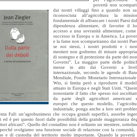
povertà non scompari
dai nostri villaggi fino a quando non sa
riconosciuta all’agricoltura la missio
fondamentale di affrancare i nostri Paesi dal
dipendenza alimentare, di favorire il lo
accesso a una sovranità alimentare, come
successo in Europa o in America. La pover
e la fame non scompariranno dai nostri Paes
se noi stessi, i nostri prodotti e i nost
mestieri non godremo di misure appropria
di sostegno e di protezione da parte dei nost
Governi”. La maggior parte delle politic
messe in atto dai Governi a livel
internazionale, secondo le agende di Ban
Mondiale, Fondo Monetario Internazionale
Wto, si limita però a riprodurre il model
attuato in Europa e negli Stati Uniti. “Quest
nonostante il fatto che spesso noi ascoltia
da parte degli agricoltori americani 
europei che questo modello, l’agricoltu
industriale, ponga anche a loro seri proble
nta Fall: un’agrobusimess che occupa grandi superfici, assorbe ingen
li ed è per questo fuori dalle possibilità della grande maggioranza deg
ltori africani”. Quello del contadino non è soltanto un mestiere, sottolin
“perché svolgiamo una funzione sociale di relazione con la comunità, 
ne e di custodia del territorio molto importante. Quando la povertà 