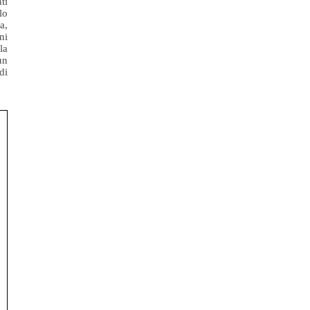
ti
lo
a,
ni
la
un
di