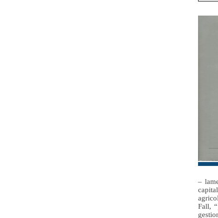
– lame
capita
agrico
Fall, 
gestio