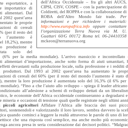
dell’Africa Occidentale – fra gli altri AUCS,
te esportatrice, a
CIPSI, CISV, COSPE – con la partecipazione di
e importatrice di
Coldiretti, del ROPPA e con la collaborazione di
ti alimentari. Dal
ROBA dell’Altro Mondo fair trade.
Per
l 2002 quest’area
informazioni e per richiedere i materiali:
entato le proprie
http://www.europafrica.info
oppure contattare
azioni di cereali
l’organizzazione Terra Nuova via M. U.
% (per il resto del
Guattari 60/G 00172 Roma tel. 06-24410358
o l’aumento è
mckeon@terranuova.org
del 18,2%), mentre
ro produzione è
ntata solo del
 (6% per la media mondiale). L’arrivo massiccio e incontrollato 
ti alimentari d’importazione, anche sotto forma di aiuti umanitari, 
effetti devastanti sulla produzione locale, sulla professione e i redditi d
li produttori. Dal 1993 al 2002 quest’area ha aumentato le propr
azioni di cereali del 60% (per il resto del mondo l’aumento è stato d
, mentre la loro produzione è aumentata solo del 16,3% (il 6% per 
mondiale). “Fino a che l’aiuto allo sviluppo – spiega il leader africano
ondizionato all’adesione a schemi di sviluppo dettati da un liberalis
ico, le economie dell’Africa occidentale continueranno a degradarsi e
e miseria e occasioni di tensione quali quelle registrate negli ultimi anni
 piccoli agricoltori
Affidare l’Africa alle braccia dei suoi picco
ltori, sostenendoli e valorizzando il loro lavoro, sembra davvero la scel
gica quando cominci a leggere la realtà attraverso le parole di uno di lor
ettisce che una risposta così semplice, ma anche molto più economic
nga ancora presa in seria considerazione dai decisori politici. “Malgra