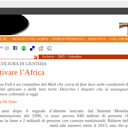
 DI...
|
MOSAICO DEI GIORNI
|
APPROFONDIMENTI
|
INIZIATIVE
|
COLLABO
su
Archivio
>
2005
>
Settembre
COLTURA DI GIUSTIZIA
tivare l’Africa
u Fall è un contadino del Mali che cerca di fare luce sulle condizioni d
ini africani e delle loro terre. Descrive i disastri che si susseguo
poca coloniale a oggi.
 Di Sisto
 anni dopo il segnale d’allarme lanciato dal Summit Mondia
alimentazione del 1996, ci sono ancora 840 milioni di persone c
no la fame e 2 miliardi di persone con carenze nutrizionali. Ridurre del
metà
tale numero entro il 2015, uno dei p