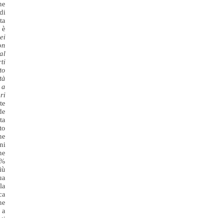
he
di
ta
 è
ei
on
al
ti
to
tà
 a
ri
te
de
ta
to
he
ni
he
0%
iù
ua
la
ca
he
 a