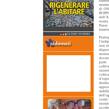
sfama
strutt
di ONG
ROPPA
dell’A
nostra
Paese 
materi
L'ULTIMO NUMERO
Pur
l’ind
non so
dispo
mone
dovut
part
col
sus
coltiv
d’espo
des
appro
stabil
dell’
vostri
mond
occide