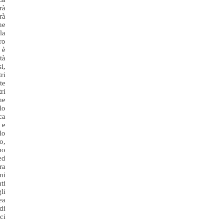
rà
rà
ne
la
ro
 è
tà
i,
ri
te
ri
he
lo
ca
 e
lo
o,
mo
ed
ra
mi
ti
li
ea
di
ci