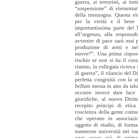
guerra, ai terroristi, ai tor
“sospensione” di elementari 
della menzogna. Questa elu
per la verità e il bene 
importantissima parte del 
all’urgenza, alla responsa
avvenire di pace sarà mai po
produzione di armi e nel
nuove?”. Una prima rispost
rischio se non si ha il co
riarmo, la collegata ricerca 
di guerra”, il rilancio del D
perfetta congruità con la s
bellum
messa in atto da talu
occorre invece dare luce e
giuridiche, al nuovo Diritt
recepito principi di etic
coscienza della gente comune
che operano in associazi
oggetto di studio, di form
numerose università nei var
oggi ancor più di prima, 