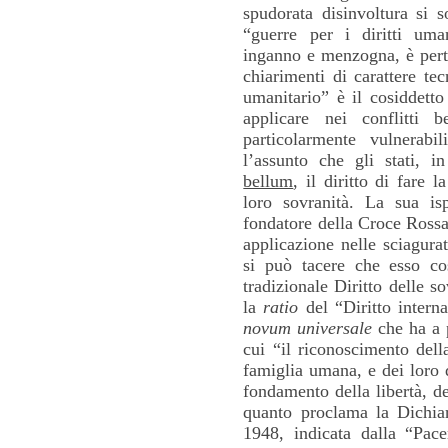
spudorata disinvoltura si s
“guerre per i diritti uma
inganno e menzogna, è perta
chiarimenti di carattere tec
umanitario” è il cosiddett
applicare nei conflitti 
particolarmente vulnerab
l’assunto che gli stati, 
bellum
, il diritto di fare 
loro sovranità. La sua i
fondatore della Croce Rossa
applicazione nelle sciagura
si può tacere che esso cos
tradizionale Diritto delle s
la
ratio
del “Diritto interna
novum universale
che ha a 
cui “il riconoscimento dell
famiglia umana, e dei loro di
fondamento della libertà, d
quanto proclama la Dichiar
1948, indicata dalla “Pac