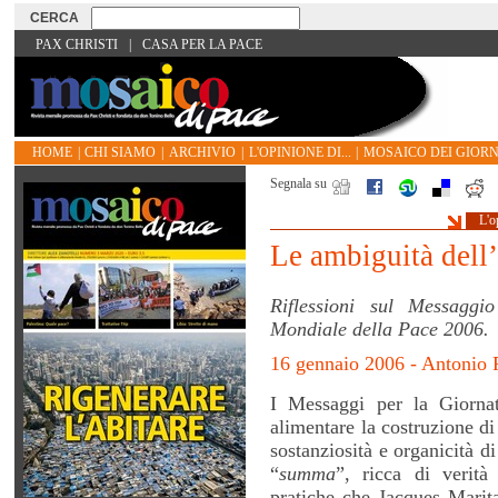
PAX CHRISTI
|
CASA PER LA PACE
HOME
|
CHI SIAMO
|
ARCHIVIO
|
L'OPINIONE DI...
|
MOSAICO DEI GIORN
Segnala su
L'o
Le ambiguità dell
Riflessioni sul Messagg
Mondiale della Pace 2006.
16 gennaio 2006 - Antonio 
I Messaggi per la Giorna
alimentare la costruzione d
sostanziosità e organicità di
“
summa
”, ricca di verità
pratiche che Jacques Marita