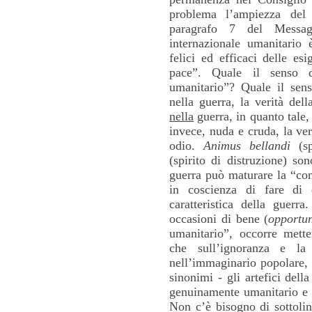
problema l’ampiezza del 
paragrafo 7 del Messag
internazionale umanitario 
felici ed efficaci delle es
pace”. Quale il senso de
umanitario”? Quale il sens
nella guerra, la verità del
nella
guerra, in quanto tale,
invece, nuda e cruda, la ve
odio.
Animus bellandi
(sp
(spirito di distruzione) so
guerra può maturare la “con
in coscienza di fare di 
caratteristica della guerr
occasioni di bene (
opportun
umanitario”, occorre mette
che sull’ignoranza e l
nell’immaginario popolare, 
sinonimi - gli artefici dell
genuinamente umanitario e c
Non c’è bisogno di sottolin