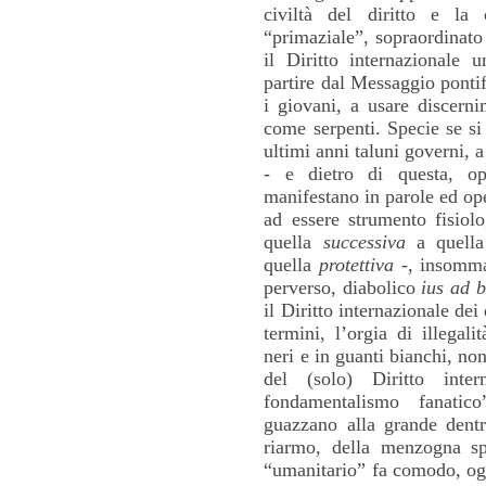
civiltà del diritto e la
“primaziale”, sopraordinato
il Diritto internazionale 
partire dal Messaggio pontifi
i giovani, a usare discern
come serpenti. Specie se si 
ultimi anni taluni governi, 
- e dietro di questa, op
manifestano in parole ed oper
ad essere strumento fisiolo
quella
successiva
a quell
quella
protettiva
-, insomma 
perverso, diabolico
ius ad 
il Diritto internazionale dei 
termini, l’orgia di illegal
neri e in guanti bianchi, non
del (solo) Diritto inter
fondamentalismo fanatic
guazzano alla grande dentro
riarmo, della menzogna spa
“umanitario” fa comodo, oggi