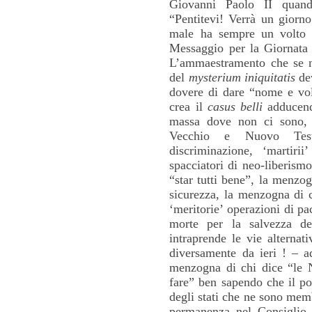
Giovanni Paolo II quando
“Pentitevi! Verrà un giorno
male ha sempre un volto 
Messaggio per la Giornata
L’ammaestramento che se ne
del
mysterium iniquitatis
dev
dovere di dare “nome e vo
crea il
casus belli
adducendo
massa dove non ci sono,
Vecchio e Nuovo Testa
discriminazione, ‘martiri
spacciatori di neo-liberism
“star tutti bene”, la menzog
sicurezza, la menzogna di c
‘meritorie’ operazioni di pa
morte per la salvezza de
intraprende le vie alternat
diversamente da ieri ! – a
menzogna di chi dice “le 
fare” ben sapendo che il po
degli stati che ne sono mem
permanenza nel Consiglio 