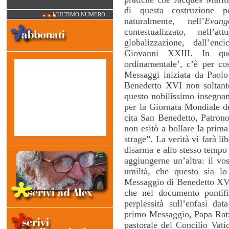
di questa costruzione p
L'ULTIMO NUMERO
naturalmente, nell’
Evang
contestualizzato, nell’
globalizzazione, dall’en
Giovanni XXIII. In que
ordinamentale’, c’è per co
Messaggi iniziata da Paolo
Benedetto XVI non soltanto
questo nobilissimo insegna
per la Giornata Mondiale de
cita San Benedetto, Patron
non esitò a bollare la prim
strage”. La verità vi farà li
disarma e allo stesso tempo 
aggiungerne un’altra: il vos
umiltà, che questo sia lo
Messaggio di Benedetto XVI.
che nel documento pontifi
perplessità sull’enfasi da
primo Messaggio, Papa Ratzi
pastorale del Concilio Vati