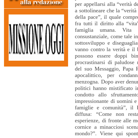
per appellarsi alla “verità 
a sottolineare che la “verità
della pace”, il quale compre
fra tutti il diritto alla “vi
famiglia umana. Vita 
consustanziale, come tale i
sottosviluppo e diseguagl
vanno contro la verità e il
possono essere doppi bin
procrastinarsi di paludose
del suo Messaggio, Papa Ra
apocalittico, per condan
menzogna. Dopo aver denunci
politici hanno mistificato
condotto allo sfruttamen
impressionante di uomini e 
famiglie e comunità”, il
diffusa: “Come non resta
esperienze, di fronte alle 
cornice a minacciosi scen
mondo?”. Viene qui spont