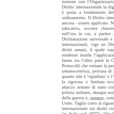
insieme con l’Organizzazio
Diritto internazionale la di
è posta a fondamento dell
ordinamento. Il Diritto int
ancora - essere applicato. M
educativa, occorre chiari
nell’era in cui, a partire
Dichiarazione universale e 
internazionali, vige un Dir
diritti umani, il quale sup
renderne inutile l’applicaz
fanno tra l’altro parte la 
Protocolli che vietano la pe
umanocentrica
, pervasa di 
quanto tale è ‘ripudiata’ e l
la rigorosa e limitata ecc
attacco armato di stato co
polizia militare, dunque non
della guerra e,
sempre
, sot
Unite. Taglia corto al rigua
internazionale sui diritti ci
(in Italia nel 1977): “Qua