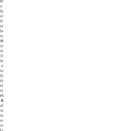
ti
to
.
la
no
le
no
la
mo
ti
so
on
zò
in
 e
ra
di
tà
ei
re
ri
il
al
si
ra
no
is
da