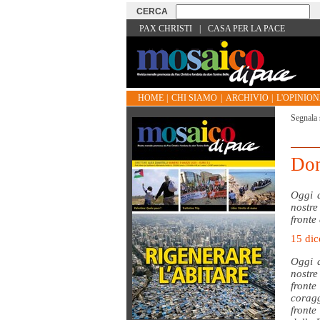
PAX CHRISTI
|
CASA PER LA PACE
HOME
|
CHI SIAMO
|
ARCHIVIO
|
L'OPINIONE
Segnala 
Don
Oggi d
nostre
fronte
15 dic
Oggi d
nostre
fronte
coragg
fronte