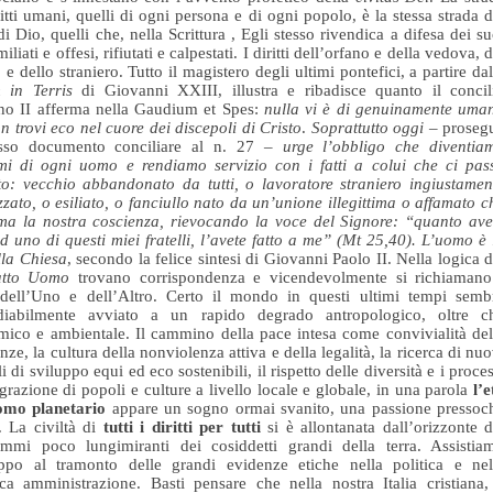
ritti umani, quelli di ogni persona e di ogni popolo, è la stessa strada d
i di Dio, quelli che, nella Scrittura , Egli stesso rivendica a difesa dei su
miliati e offesi, rifiutati e calpestati. I diritti dell’orfano e della vedova, d
 e dello straniero. Tutto il magistero degli ultimi pontefici, a partire dal
 in Terris
di Giovanni XXIII, illustra e ribadisce quanto il concil
no II afferma nella Gaudium et Spes:
nulla vi è di genuinamente uma
n trovi eco nel cuore dei discepoli di Cristo
.
Soprattutto oggi
– proseg
esso documento conciliare al n. 27 –
urge l’obbligo che diventia
mi di ogni uomo e rendiamo servizio con i fatti a colui che ci pas
o: vecchio abbandonato da tutti, o lavoratore straniero ingiustamen
zzato, o esiliato, o fanciullo nato da un’unione illegittima o affamato c
ma la nostra coscienza, rievocando la voce del Signore: “quanto ave
ad uno di questi miei fratelli, l’avete fatto a me” (Mt 25,40). L’uomo è 
lla Chiesa
, secondo la felice sintesi di Giovanni Paolo II. Nella logica d
atto Uomo
trovano corrispondenza e vicendevolmente si richiamano
i dell’Uno e dell’Altro. Certo il mondo in questi ultimi tempi semb
ediabilmente avviato a un rapido degrado antropologico, oltre c
ico e ambientale. Il cammino della pace intesa come convivialità del
enze, la cultura della nonviolenza attiva e della legalità, la ricerca di nuo
i di sviluppo equi ed eco sostenibili, il rispetto delle diversità e i proces
egrazione di popoli e culture a livello locale e globale, in una parola
l’e
uomo planetario
appare un sogno ormai svanito, una passione pressoc
e. La civiltà di
tutti i diritti per tutti
si è allontanata dall’orizzonte d
ammi poco lungimiranti dei cosiddetti grandi della terra. Assistia
oppo al tramonto delle grandi evidenze etiche nella politica e nel
ca amministrazione. Basti pensare che nella nostra Italia cristiana,