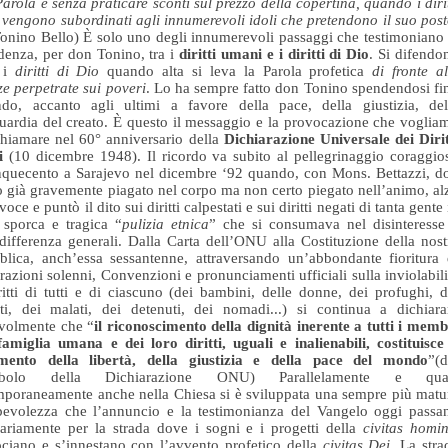
Parola e senza praticare sconti sul prezzo della copertina, quando i dirit
 vengono subordinati agli innumerevoli idoli che pretendono il suo pos
onino Bello) È solo uno degli innumerevoli passaggi che testimoniano 
denza, per don Tonino, tra i
diritti umani e i diritti di Dio
. Si difendo
i i
diritti di Dio
quando alta si leva la Parola profetica
di fronte al
ze perpetrate sui poveri
. Lo ha sempre fatto don Tonino spendendosi fi
ndo, accanto agli ultimi a favore della pace, della giustizia, del
uardia del creato. È questo il messaggio e la provocazione che voglia
chiamare nel 60° anniversario della
Dichiarazione Universale dei Dirit
i
(10 dicembre 1948). Il ricordo va subito al pellegrinaggio coraggio
nquecento a Sarajevo nel dicembre ‘92 quando, con Mons. Bettazzi, d
 già gravemente piagato nel corpo ma non certo piegato nell’animo, al
voce e puntò il dito sui diritti calpestati e sui diritti negati di tanta gente 
 sporca e tragica “
pulizia etnica
” che si consumava nel disinteresse
ndifferenza generali. Dalla Carta dell’ONU alla Costituzione della nost
lica, anch’essa sessantenne, attraversando un’abbondante fioritura 
razioni solenni, Convenzioni e pronunciamenti ufficiali sulla inviolabili
ritti di tutti e di ciascuno (dei bambini, delle donne, dei profughi, d
ati, dei malati, dei detenuti, dei nomadi...) si continua a dichiara
volmente che “
il riconoscimento della dignità inerente a tutti i memb
famiglia umana e dei loro diritti, uguali e inalienabili, costituisce 
mento della libertà, della giustizia e della pace del mondo
”(d
mbolo della Dichiarazione ONU) Parallelamente e qua
poraneamente anche nella Chiesa si è sviluppata una sempre più matu
pevolezza che l’annuncio e la testimonianza del Vangelo oggi passa
ariamente per la strada dove i sogni e i progetti della
civitas homin
ociano e s’innestano con l’avvento profetico della
civitas Dei
. La stra