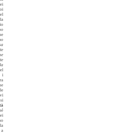
ei
oi
el
la
io
no
ue
mo
sa
te
he
te
la
el
 i
ra
he
le
vi
si
tà
hé
ei
mo
la
 a