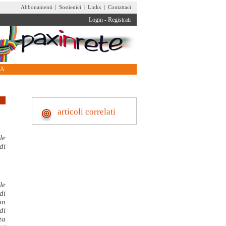
Abbonamenti
|
Sostienici
|
Links
|
Contattaci
Login
-
Registrati
RA
articoli correlati
le
di
le
di
on
di
za