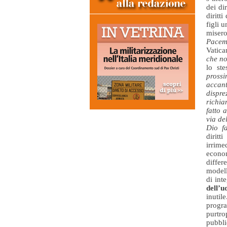
dei di
diritt
figli u
misero
Pacem
Vatica
che no
lo st
prossi
accant
dispre
richia
fatto 
via de
Dio f
diritt
irrim
econom
differ
modell
di int
dell’
inutil
progr
purtr
pubbli