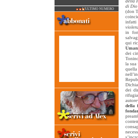
della 
di Dio
L'ULTIMO NUMERO
(don T
coinci
infatt
violen
in fo
salvag
qui ri
Uman
dei ci
Tonino
la sua 
quella
nell’i
Repubb
Dichia
dei di
rifugi
autore
della 
fonda
prea
contem
consa
necess
s’incr