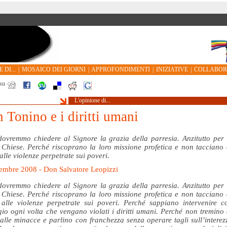
 DI...
|
MOSAICO DEI GIORNI
|
APPROFONDIMENTI
|
INIZIATIVE
|
COLLABO
su
L'opinione di...
 Tonino e i diritti umani
ovremmo chiedere al Signore la grazia della parresia. Anzitutto per 
 Chiese. Perché riscoprano la loro missione profetica e non tacciano 
 alle violenze perpetrate sui poveri.
embre 2008 - Don Salvatore Leopizzi
ovremmo chiedere al Signore la grazia della parresia. Anzitutto per 
 Chiese. Perché riscoprano la loro missione profetica e non tacciano 
 alle violenze perpetrate sui poveri. Perché sappiano intervenire c
io ogni volta che vengano violati i diritti umani. Perché non tremino 
 alle minacce e parlino con franchezza senza operare tagli sull’interez