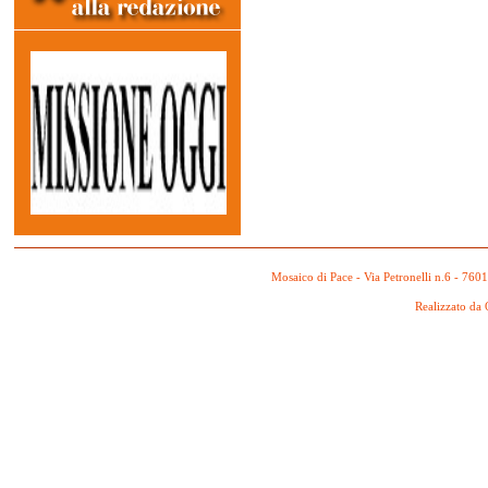
Mosaico di Pace - Via Petronelli n.6 - 760
Realizzato da