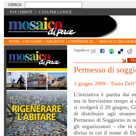
PAX CHRISTI
|
CASA PER LA PACE
HOME
|
CHI SIAMO
|
ARCHIVIO
|
L'OPINIONE DI...
|
MOSAICO DEI GIORN
Segnala su
Mos
Permesso di soggi
3 giugno 2009 - Tonio Dell
L’iniziativa è partita dai 
ma in brevissimo tempo si è 
si svolgerà il 20 giugno, G
di distribuire agli stranie
Permesso di Soggiorno in n
gli organizzatori - che in 
divisa in cui il nome di Di