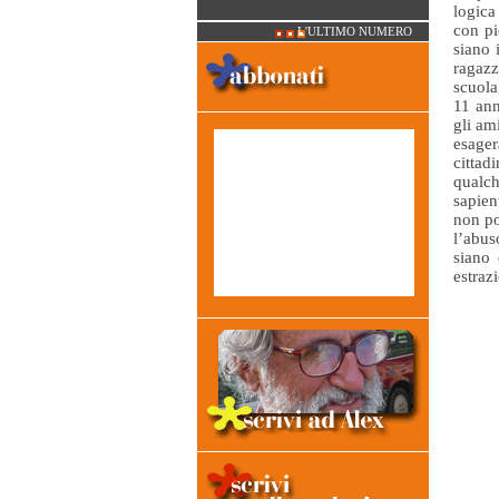
logica
con pi
L'ULTIMO NUMERO
siano 
ragazz
scuola
11 ann
gli am
esager
cittad
qualch
sapien
non po
l’abus
siano 
estrazi