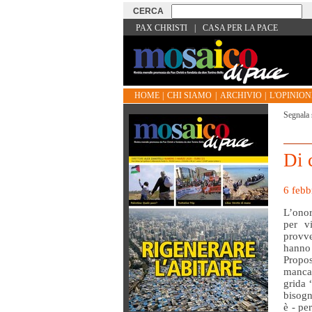
PAX CHRISTI
|
CASA PER LA PACE
HOME
|
CHI SIAMO
|
ARCHIVIO
|
L'OPINIONE
Segnala 
Di 
6 febb
L’onor
per v
provve
hanno 
Propo
mancan
grida 
bisogn
è - pe