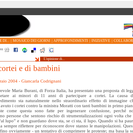
 DI...
|
MOSAICO DEI GIORNI
|
APPROFONDIMENTI
|
INIZIATIVE
|
COLLABO
su
L'opinione di...
cortei e di bambini
raio 2004 - Giancarla Codrignani
evole Maria Burani, di Forza Italia, ha presentato una proposta di leg
ietare ai minori di 11 anni di partecipare a cortei. La causa d
dimento sta naturalmente nello straordinario effetto di immagine c
avuto i cortei contro la ministra Moratti con tanti bambini in primo pian
ste come questa sono fatte per ingenerare confusione, perché n
o persone che sentono rischio di strumentalizzazioni ogni volta che 
“al lupo” e non guardano dove sta, se ci sta, il lupo. Quando si ha paur
a sempre riflettere per riconoscere dove stanno le manipolazioni. Ques
rfino ovviamente - un tentativo di comprimere le proteste; ma basa la s