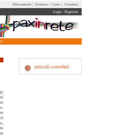
Abbonamenti
|
Sostienici
|
Links
|
Contattaci
Login
-
Registrati
RA
articoli correlati
ge
el
he
o.
on
si
a,
to
ua