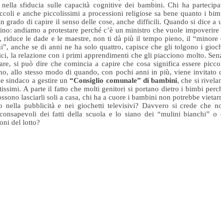
 nella sfiducia sulle capacità cognitive dei bambini. Chi ha partecipa
ccoli e anche piccolissimi a processioni religiose sa bene quanto i bim
in grado di capire il senso delle cose, anche difficili. Quando si dice a 
ino: andiamo a protestare perché c’è un ministro che vuole impoverire 
, riduce le dade e le maestre, non ti dà più il tempo pieno, il “minore 
i”, anche se di anni ne ha solo quattro, capisce che gli tolgono i gioch
ici, la relazione con i primi apprendimenti che gli piacciono molto. Sen
are, si può dire che comincia a capire che cosa significa essere picco
ino, allo stesso modo di quando, con pochi anni in più, viene invitato 
e sindaco a gestire un
“Consiglio comunale” di bambini
, che si rivela
tissimi. A parte il fatto che molti genitori si portano dietro i bimbi perc
ssono lasciarli soli a casa, chi ha a cuore i bambini non potrebbe vietar
o nella pubblicità e nei giochetti televisivi? Davvero si crede che n
consapevoli dei fatti della scuola e lo siano dei “mulini bianchi” o 
oni del lotto?