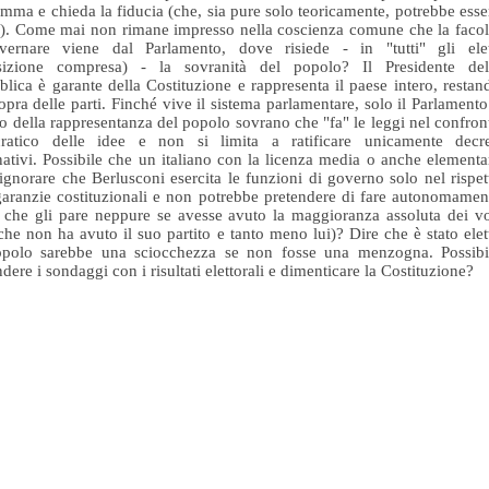
mma e chieda la fiducia (che, sia pure solo teoricamente, potrebbe esse
). Come mai non rimane impresso nella coscienza comune che la facol
vernare viene dal Parlamento, dove risiede - in "tutti" gli elet
sizione compresa) - la sovranità del popolo? Il Presidente del
lica è garante della Costituzione e rappresenta il paese intero, restan
sopra delle parti. Finché vive il sistema parlamentare, solo il Parlamento
go della rappresentanza del popolo sovrano che "fa" le leggi nel confron
ratico delle idee e non si limita a ratificare unicamente decre
ativi. Possibile che un italiano con la licenza media o anche elementa
ignorare che Berlusconi esercita le funzioni di governo solo nel rispet
garanzie costituzionali e non potrebbe pretendere di fare autonomamen
 che gli pare neppure se avesse avuto la maggioranza assoluta dei vo
che non ha avuto il suo partito e tanto meno lui)? Dire che è stato elet
opolo sarebbe una sciocchezza se non fosse una menzogna. Possibi
dere i sondaggi con i risultati elettorali e dimenticare la Costituzione?