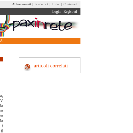
Abbonamenti
|
Sostienici
|
Links
|
Contattaci
Login
-
Registrati
RA
articoli correlati
 -
a,
TV
la
uo
to
la
 i
il