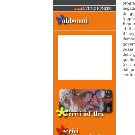
progra
negata
L'ULTIMO NUMERO
di go
(oppo
Repubb
al di 
il luo
democ
govern
possa 
delle 
quello
(cosa 
dal p
confon