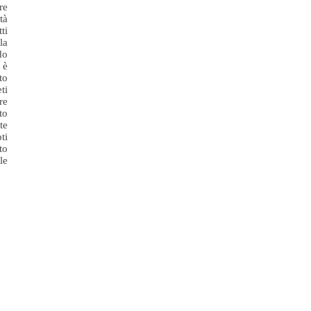
re
tà
ti
la
do
 è
to
ti
re
to
te
ti
to
le