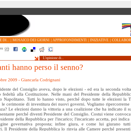
 DI...
|
MOSAICO DEI GIORNI
|
APPROFONDIMENTI
|
INIZIATIVE
|
COLLABO
su
L'opinione di...
nti hanno perso il senno?
obre 2009 - Giancarla Codrignani
sidente del Consiglio aveva, dopo le elezioni - ed era la seconda volta
o fedeltà alla Costituzione. Nelle mani del Presidente della Repubblic
o Napolitano. Tutti lo hanno visto, perché dopo tutte le elezioni la 
ra le cerimonie di investitura dei nuovi governi. Vogliamo ripercorrerne 
za? Le elezioni danno la vittoria a una coalizione che ha indicato il s
sentante perché diventi Presidente del Consiglio. Costui viene convoca
esidente della Repubblica per l'incarico; l'incaricato accetta, poi indica 
gine governativa proposta; infine giura, e come lui giurano tutti
ri. Il Presidente della Repubblica lo rinvia alle Camere perché presenti 