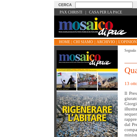
PAX CHRISTI
|
CASA PER LA PACE
HOME
|
CHI SIAMO
|
ARCHIVIO
|
L'OPINIONE
Segnala 
Qua
13 ott
Il Pre
giurat
Giorgi
illust
sequen
rappre
dal Pr
compa
minist