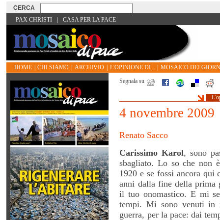
PAX CHRISTI
|
CASA PER LA PACE
HOME
|
CHI SIAMO
|
ARCHIVIO
|
L'OPINIONE DI...
|
MOSAICO DEI GIORN
Segnala su
L'o
4 novembre 2009
Renato Sacco
Carissimo Karol
, sono p
sbagliato. Lo so che non è 
1920 e se fossi ancora qui 
anni dalla fine della prima
il tuo onomastico. E mi se
tempi. Mi sono venuti in m
guerra, per la pace: dai tem