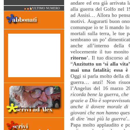
andare ed era già arrivata 
alla guerra del Golfo nel 1
L'ULTIMO NUMERO
ad Assisi… Allora ho pensa
motivi. Augurarti buon onom
comunque io te li mando lo 
mortali sulla terra, le tue 
sembrano un po’ dimenticate
anche all’interno della
velocemente il tuo monito
ritorno
’. Il tuo discorso 
“
Anzitutto un ‘sì alla vita
mai una fatalità; essa è
Oggi si parla molto della di
guerra… anzi! Non risuon
l’Angelus del 16 marzo 2
ricorda bene la guerra, che
grazie a Dio è sopravvissut
anche il dovere morale di r
giovani che non hanno quest
di dire 'mai più la guerra'.
Papa molto applaudito e po