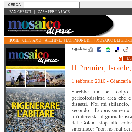
PAX CHRISTI
|
CASA PER LA PACE
HOME
|
CHI SIAMO
|
ARCHIVIO
|
L'OPINIONE DI...
|
MOSAICO DEI GIORN
Segnala su
L'o
Il Premier, Israele,
1 febbraio 2010 - Giancarla
Sarebbe un bel colpo 
pericolosissima area che è
disastri. Noi mi sbilancio,
secondo l'apprezzament
un'intervista al giornale isr
dal Golan, stop alle colo
smentisce: "non ho mai dett