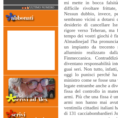
mi mette in bocca falsit
difficile rivoltare fritta
L'ULTIMO NUMERO
Nessun dubbio, invece, per
sembrano vicini a dotarsi d
desiderio di cancellare Is
rigore verso Teheran, ma f
tempo dei vostri giochi è fi
Almadinejad l'ha pronuncia
un impianto da trecento 
alluminio realizzato dal
Finmeccanica. Contraddiz
diventano responsabilità in
guai seri. Non tutto, infatt
oggi lo punisci perché ha 
ministro come se fosse una v
legate entrambe anche a div
fissa del controllo in mat
armi. Più che una fissa è un
armi non hanno mai avuto
ventimila cittadini italiani 
di 131 cacciabombardieri Joi