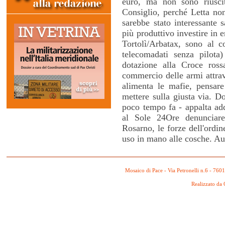
euro, ma non sono riuscit
Consiglio, perché Letta non
sarebbe stato interessante 
più produttivo investire in e
Tortolì/Arbatax, sono al co
telecomadati senza pilota
dotazione alla Croce ros
commercio delle armi attrav
alimenta le mafie, pensar
mettere sulla giusta via. 
poco tempo fa - appalta add
al Sole 24Ore denunciare
Rosarno, le forze dell'ordi
uso in mano alle cosche. Au
Mosaico di Pace - Via Petronelli n.6 - 760
Realizzato da