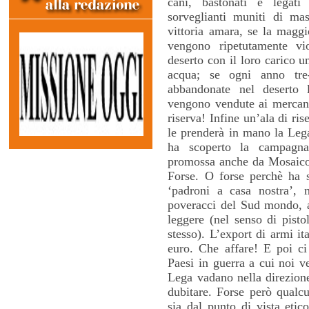
cani, bastonati e legati
sorveglianti muniti di ma
vittoria amara, se la maggi
vengono ripetutamente vio
deserto con il loro carico u
acqua; se ogni anno tre
abbandonate nel deserto l
vengono vendute ai mercanti
riserva! Infine un’ala di ri
le prenderà in mano la Leg
ha scoperto la campagna
promossa anche da Mosaico 
Forse. O forse perchè ha s
‘padroni a casa nostra’, 
poveracci del Sud mondo, a
leggere (nel senso di pisto
stesso). L’export di armi it
euro. Che affare! E poi ci
Paesi in guerra a cui noi v
Lega vadano nella direzione
dubitare. Forse però qualc
sia dal punto di vista etic