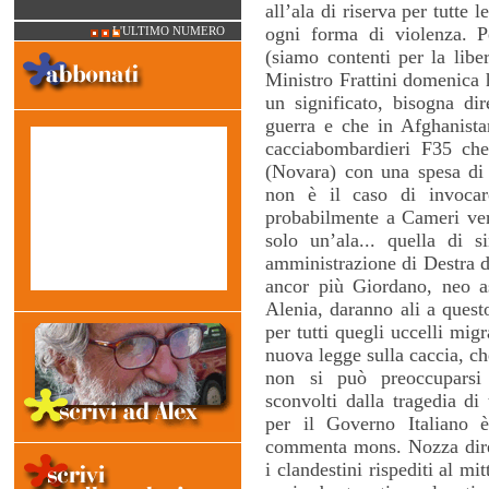
all’ala di riserva per tutte 
ogni forma di violenza. 
L'ULTIMO NUMERO
(siamo contenti per la libe
Ministro Frattini domenica 
un significato, bisogna di
guerra e che in Afghanistan
cacciabombardieri F35 ch
(Novara) con una spesa di 
non è il caso di invocar
probabilmente a Cameri verr
solo un’ala... quella di 
amministrazione di Destra d
ancor più Giordano, neo a
Alenia, daranno ali a quest
per tutti quegli uccelli mig
nuova legge sulla caccia, c
non si può preoccuparsi 
sconvolti dalla tragedia di
per il Governo Italiano 
commenta mons. Nozza dirett
i clandestini rispediti al m