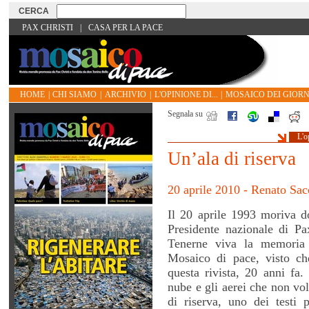
PAX CHRISTI
|
CASA PER LA PACE
HOME
|
CHI SIAMO
|
ARCHIVIO
|
L'OPINIONE DI...
|
MOSAICO DEI GIORN
Segnala su
L'o
Un’ala di riserva
20 aprile 2010 - Renato Sa
Il 20 aprile 1993 moriva d
Presidente nazionale di Pax
Tenerne viva la memoria 
Mosaico di pace, visto ch
questa rivista, 20 anni fa. 
nube e gli aerei che non vol
di riserva, uno dei testi