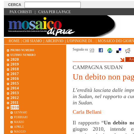
PAX CHRISTI
|
CASA PER LA PACE
HOME
|
CHI SIAMO
|
ARCHIVIO
|
L'OPINIONE DI...
|
MOSAICO DEI GIORN
Segnala su
primo numero
ultimo numero
2020
Arc
2019
CAMPAGNA SUDAN
2018
2017
Un debito non pa
2016
2015
2014
L’eredità lasciata dalle im
2013
in Sudan, nel rapporto a cu
2012
in Sudan.
2011
2010
Carla Bellani
gennaio
febbraio
marzo
Il rappporto “
Un debito n
aprile
giugno 2010, intende e
maggio