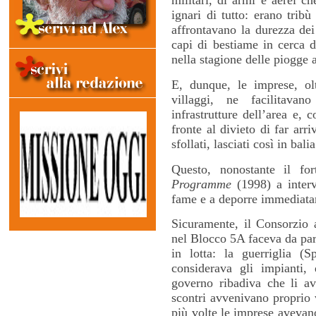
militari, di armi e aerei c
ignari di tutto: erano tribù
affrontavano la durezza dei
capi di bestiame in cerca d
nella stagione delle piogge 
E, dunque, le imprese, olt
villaggi, ne facilitavan
infrastrutture dell’area e, 
fronte al divieto di far arri
sfollati, lasciati così in bali
Questo, nonostante il fo
Programme
(1998) a interv
fame e a deporre immediat
Sicuramente, il Consorzio 
nel Blocco 5A faceva da parav
in lotta: la guerriglia (
considerava gli impianti, 
governo ribadiva che li avr
scontri avvenivano proprio 
più volte le imprese avevan