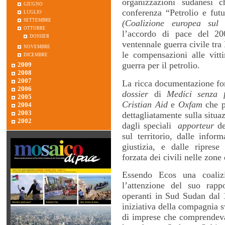
organizzazioni sudanesi 
giugno
conferenza “Petrolio e fut
luglio
settembre
(Coalizione europea sul 
ottobre
l’accordo di pace del 2
dossier
ventennale guerra civile tra
novembre
le compensazioni alle vitt
dicembre
guerra per il petrolio.
2009
2008
2007
La ricca documentazione for
2006
dossier
di
Medici senza f
2005
Cristian Aid
e
Oxfam
che p
2004
2003
dettagliatamente sulla situa
2002
dagli speciali
apporteur
de
sul territorio, dalle infor
giustizia, e dalle riprese
forzata dei civili nelle zone
Essendo Ecos una coalizi
l’attenzione del suo rapp
operanti in Sud Sudan dal 
iniziativa della compagnia 
di imprese che comprendeva