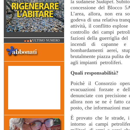
la sudanese
Sudapet
. Subit
concessione del Blocco 5A
L’area, allora, non era s
godeva di una relativa tranq
attività, il conflitto esplos
controllo dei campi petrol
fazioni della guerriglia del
L'ULTIMO NUMERO
incendi di capanne e r
bombardamenti aerei, stup
brutalmente piazza pulita dei
agli impianti petroliferi.
Quali
responsabilità?
Poichè il Consorzio oper
evacuazioni forzate e del
denunciate con precisione d
allora non se ne è fatto c
posto, che informazioni ma
È provato che le strade, i 
intorno ai campi petrolife