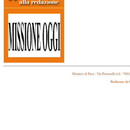
Mosaico di Pace - Via Petronelli n.6 - 760
Realizzato da