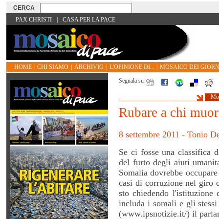
PAX CHRISTI
|
CASA PER LA PACE
HOME
|
CHI SIAMO
|
ARCHIVIO
|
L'OPINIONE DI...
|
MOSAICO DEI GIORN
Segnala su
Mos
Rubare a chi muor
8 settembre 2011 - Tonio De
Se ci fosse una classifica d
del furto degli aiuti umanita
Somalia dovrebbe occupare i
casi di corruzione nel giro 
sto chiedendo l'istituzione
includa i somali e gli stessi
(www.ipsnotizie.it/) il par