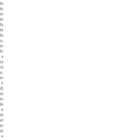
in
in
ne
te
da
te
la
a,
to
lo
 a
ha
si
a.
io
 e
di
ni
io
le
 e
li
el
to
ni
 e