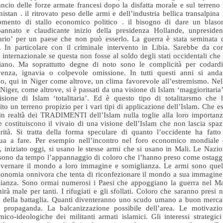
ilancio delle forze armate francesi dopo la disfatta morale e sul terreno 
istan . il ritrovato peso delle armi e dell’industria bellica transalpina 
mento di stallo economico politico . il bisogno di dare un blaso
pannato e claudicante inizio della presidenza Hollande, unpresiden
ario’ per un paese che non può esserlo. La guerra è stata seminata 
 In particolare con il criminale intervento in Libia. Sarebbe da cor
 internazionale se questa non fosse al soldo degli stati occidentali che 
ziano. Ma soprattutto degne di noto sono le complicità per codardi
venza, ignavia o colpevole omissione. In tutti questi anni si anda
o, qui in Niger come altrove, un clima favorevole all’estremismo. Nel
 Niger, come altrove, si è passati da una visione di Islam ‘maggioritaria’
sione di Islam ‘totalitaria’. Ed è questo tipo di totalitarsmo che 
uito un terreno propizio per i vari tipi di applicazione dell’Islam. Che es
in realtà dei TRADIMENTI dell’Islam nulla toglie alla loro importanz
 costituiscono il vivaio di una visione dell’Islam che non lascia spaz
terità. Si tratta della forma speculare di quanto l’occidente ha fatto
nua a fare. Per esempio nell’incontro nel foro economico mondiale 
 iniziato oggi, si usano le stesse armi che si usano in Mali. Le Nazio
sono da tempo l’appannaggio di coloro che l’hanno preso come ostagg
overnare il mondo a loro immagine e somiglianza. Le armi sono quel
conomia onnivora che tenta di riconfezionare il mondo a sua immagine
ianza. Sono ormai numerosi i Paesi che appoggiano la guerra nel Ma
nirà male per tanti. I rifugiati e gli sfollati. Coloro che saranno presi n
 della battaglia. Quanti diventeranno uno scudo umano a buon merca
a propaganda. La balcanizzazione possibile dell’area. Le motivazio
ico-ideologiche dei militanti armati islamici. Gli interessi strategici