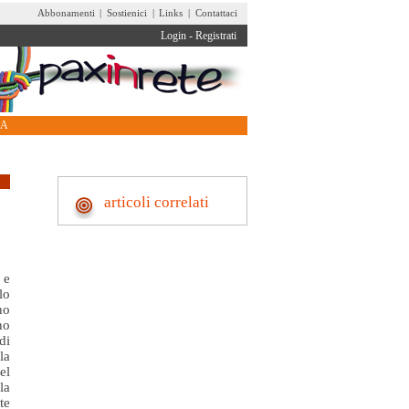
Abbonamenti
|
Sostienici
|
Links
|
Contattaci
Login
-
Registrati
RA
articoli correlati
 e
lo
no
no
di
la
el
la
te