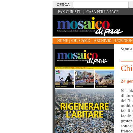
PAX CHRISTI
|
CASA PER LA PACE
HOME
|
CHI SIAMO
|
ARCHIVIO
|
L'OPINIONE
Segnala 
Chi
24 ge
Si ch
dinto
dell’i
molti 
facili
facile
protez
sotto
franco