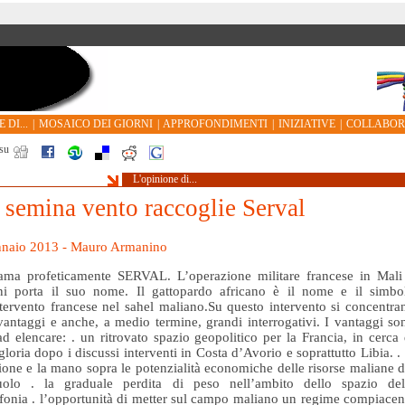
 DI...
|
MOSAICO DEI GIORNI
|
APPROFONDIMENTI
|
INIZIATIVE
|
COLLABO
su
L'opinione di...
 semina vento raccoglie Serval
nnaio 2013 - Mauro Armanino
iama profeticamente SERVAL. L’operazione militare francese in Mali
rni porta il suo nome. Il gattopardo africano è il nome e il simbo
ntervento francese nel sahel maliano.Su questo intervento si concentra
vantaggi e anche, a medio termine, grandi interrogativi. I vantaggi so
 ad elencare: . un ritrovato spazio geopolitico per la Francia, in cerca 
 gloria dopo i discussi interventi in Costa d’Avorio e soprattutto Libia. . 
ione e la mano sopra le potenzialità economiche delle risorse maliane d
suolo . la graduale perdita di peso nell’ambito dello spazio del
fonia . l’opportunità di metter sul campo maliano un regime compiacen