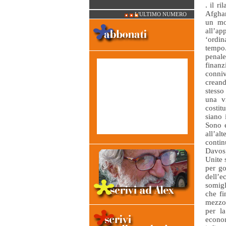
. il r
Afghan
L'ULTIMO NUMERO
un mo
all’ap
‘ordin
tempo.
penale
finan
conni
creand
stesso
una vi
costit
siano 
Sono e
all’al
conti
Davos,
Unite 
per g
dell’e
somigl
che fi
mezzo
per l
econom