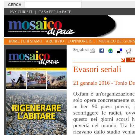
PAX CHRISTI
|
CASA PER LA PACE
HOME
|
CHI SIAMO
|
ARCHIVIO
|
L'OPINIONE DI...
|
MOSAICO DEI GIORN
Segnala su
Mos
Evasori seriali
21 gennaio 2016 - Tonio Del
Oxfam è un'organizzazione 
solo opera concretamente s
in ben 90 paesi poveri, 
sconfiggere le radici, ovv
questo nei giorni scorsi h
povertà nel mondo. Tra le 
ricavano dallo studio veni