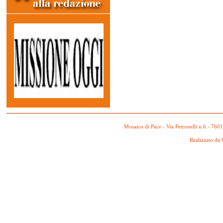
Mosaico di Pace - Via Petronelli n.6 - 760
Realizzato da