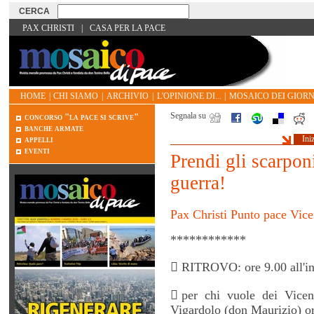
PAX CHRISTI
|
CASA PER LA PACE
HOME
|
CHI SIAMO
|
ARCHIVIO
|
L'OPINIONE DI...
|
MOSAICO DEI GIORN
Segnala su
concorso "la pace si scrive"
banche armate
appelli
Ini
eventi
Prendi gli scarponi
guerra!
Pax Christi Punto pace Vic
************
 RITROVO: ore 9.00 all'in
 per chi vuole dei Vicent
Vigardolo (don Maurizio) o