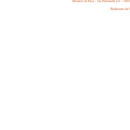
Mosaico di Pace - Via Petronelli n.6 - 760
Realizzato da