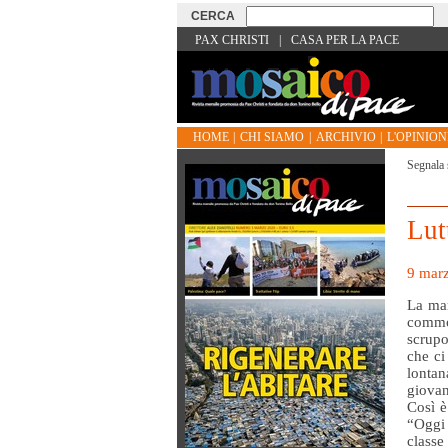
PAX CHRISTI
|
CASA PER LA PACE
HOME
|
CHI SIAMO
|
ARCHIVIO
|
L'OPINIONE
Segnala 
Lutt
9 marz
La mar
commos
scrupo
che ci
lonta
giovan
Così è
“Oggi 
classe