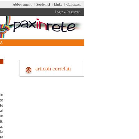
Abbonamenti
|
Sostienici
|
Links
|
Contattaci
Login
-
Registrati
RA
articoli correlati
to
to
te
ai
mo
a.
a:
la
na