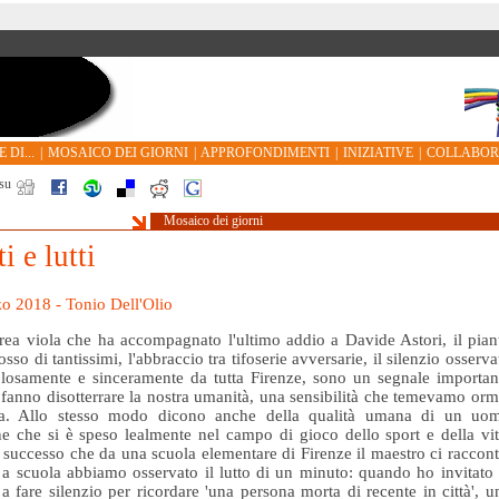
 DI...
|
MOSAICO DEI GIORNI
|
APPROFONDIMENTI
|
INIZIATIVE
|
COLLABO
su
Mosaico dei giorni
i e lutti
o 2018 - Tonio Dell'Olio
ea viola che ha accompagnato l'ultimo addio a Davide Astori, il pian
so di tantissimi, l'abbraccio tra tifoserie avversarie, il silenzio osserva
losamente e sinceramente da tutta Firenze, sono un segnale importan
 fanno disotterrare la nostra umanità, una sensibilità che temevamo orm
na. Allo stesso modo dicono anche della qualità umana di un uo
e che si è speso lealmente nel campo di gioco dello sport e della vit
 successo che da una scuola elementare di Firenze il maestro ci raccont
a scuola abbiamo osservato il lutto di un minuto: quando ho invitato 
 a fare silenzio per ricordare 'una persona morta di recente in città', u