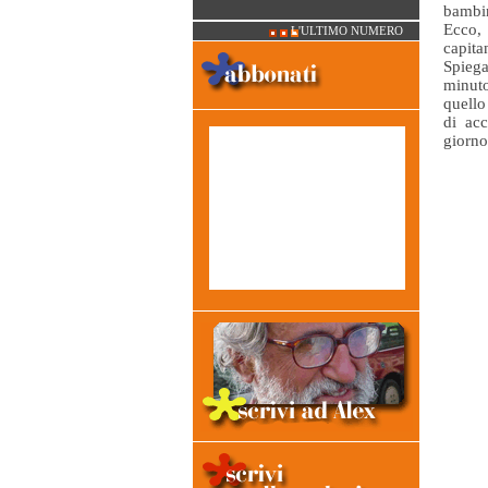
bambin
Ecco, 
L'ULTIMO NUMERO
capit
Spiega
minuto
quello
di ac
giorno