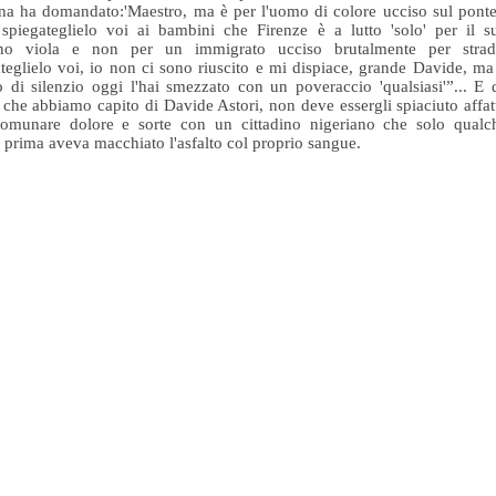
a ha domandato:'Maestro, ma è per l'uomo di colore ucciso sul ponte
spiegateglielo voi ai bambini che Firenze è a lutto 'solo' per il s
ano viola e non per un immigrato ucciso brutalmente per strad
teglielo voi, io non ci sono riuscito e mi dispiace, grande Davide, ma 
 di silenzio oggi l'hai smezzato con un poveraccio 'qualsiasi'”... E 
 che abbiamo capito di Davide Astori, non deve essergli spiaciuto affat
comunare dolore e sorte con un cittadino nigeriano che solo qualc
 prima aveva macchiato l'asfalto col proprio sangue.