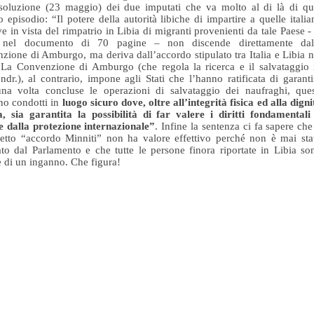
ssoluzione (23 maggio) dei due imputati che va molto al di là di qu
o episodio: “Il potere della autorità libiche di impartire a quelle italia
ive in vista del rimpatrio in Libia di migranti provenienti da tale Paese - 
 nel documento di 70 pagine – non discende direttamente dal
zione di Amburgo, ma deriva dall’accordo stipulato tra Italia e Libia n
La Convenzione di Amburgo (che regola la ricerca e il salvataggio 
ndr.), al contrario, impone agli Stati che l’hanno ratificata di garanti
na volta concluse le operazioni di salvataggio dei naufraghi, ques
o condotti in
luogo sicuro dove, oltre all’integrità fisica ed alla digni
 sia garantita la possibilità di far valere i diritti fondamentali
e dalla protezione internazionale”
. Infine la sentenza ci fa sapere che 
etto “accordo Minniti” non ha valore effettivo perché non è mai sta
cato dal Parlamento e che tutte le persone finora riportate in Libia so
e di un inganno. Che figura!