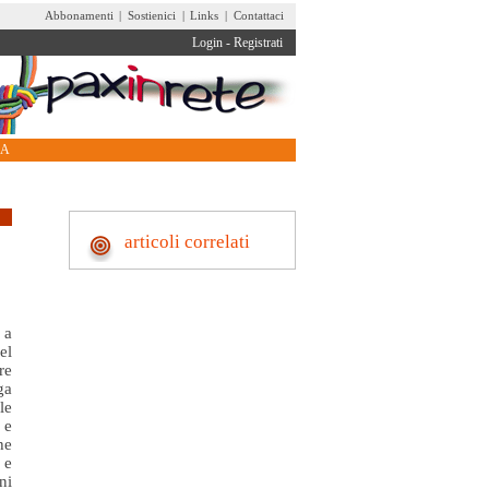
Abbonamenti
|
Sostienici
|
Links
|
Contattaci
Login
-
Registrati
RA
articoli correlati
 a
el
re
ga
le
 e
he
 e
ni