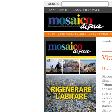
PAX CHRISTI
|
CASA PER LA PACE
HOME
|
CHI SIAMO
|
ARCHIVIO
|
L'OPINIONE
Segnala 
Vit
11 giu
Sicco
diment
Tribu
appare
aperta
avrebb
del g
stavan
dietro