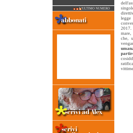
dell'a
singol
L'ULTIMO NUMERO
dirett
legge
conven
2017. 
mare, 
che, u
vengan
umana,
partir
cosidd
ratifi
vittim