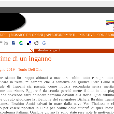
 DI...
|
MOSAICO DEI GIORNI
|
APPROFONDIMENTI
|
INIZIATIVE
|
COLLABO
su
Mosaico dei giorni
time di un inganno
gno 2019 - Tonio Dell'Olio
me siamo fin troppo abituati a macinare subito tutto e soprattutto
icare in fretta, mi sembra che la sentenza del giudice Piero Grillo d
nale di Trapani sia passata come notizia secondaria senza merita
nte attenzione. Eppure è da scuola perché mette il dito in una pia
 che dovrebbe farci chiedere perdono davanti alla storia. Quel tribuna
e dovuto giudicare la ribellione del senegalese Bichara Ibrahim Tuani
hanese Ibrahim Amid salvati in mare dalla nave Vos Thalassa e c
o per essere riportati in Libia per ordine delle autorità di quel Paese
 conferma italiana. Qualche giorno fa sono state rese note le motivazio