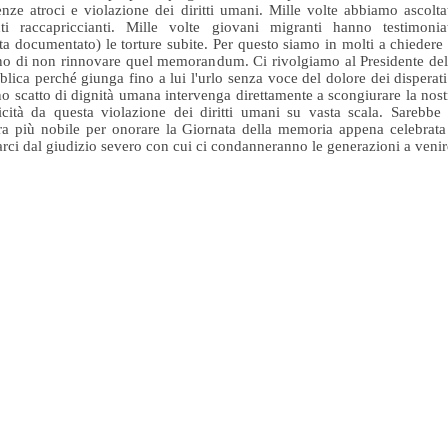
enze atroci e violazione dei diritti umani. Mille volte abbiamo ascolta
nti raccapriccianti. Mille volte giovani migranti hanno testimonia
lta documentato) le torture subite. Per questo siamo in molti a chiedere 
o di non rinnovare quel memorandum. Ci rivolgiamo al Presidente del
lica perché giunga fino a lui l'urlo senza voce del dolore dei disperati
o scatto di dignità umana intervenga direttamente a scongiurare la nost
cità da questa violazione dei diritti umani su vasta scala. Sarebbe 
a più nobile per onorare la Giornata della memoria appena celebrata
tarci dal giudizio severo con cui ci condanneranno le generazioni a venir