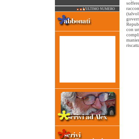
soffer
racco
L'ULTIMO NUMERO
(talvo
govern
Repubb
con un
compli
manier
riscat