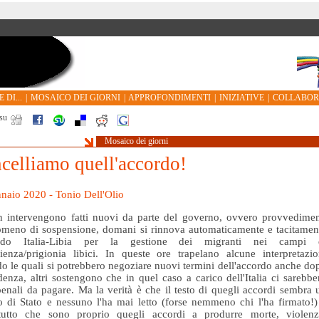
 DI...
|
MOSAICO DEI GIORNI
|
APPROFONDIMENTI
|
INIZIATIVE
|
COLLABO
su
Mosaico dei giorni
celliamo quell'accordo!
naio 2020 - Tonio Dell'Olio
 intervengono fatti nuovi da parte del governo, ovvero provvedimen
meno di sospensione, domani si rinnova automaticamente e tacitamen
ordo Italia-Libia per la gestione dei migranti nei campi 
ienza/prigionia libici. In queste ore trapelano alcune interpretazio
o le quali si potrebbero negoziare nuovi termini dell'accordo anche do
denza, altri sostengono che in quel caso a carico dell'Italia ci sarebbe
penali da pagare. Ma la verità è che il testo di quegli accordi sembra 
o di Stato e nessuno l'ha mai letto (forse nemmeno chi l'ha firmato!)
ttutto che sono proprio quegli accordi a produrre morte, violenz