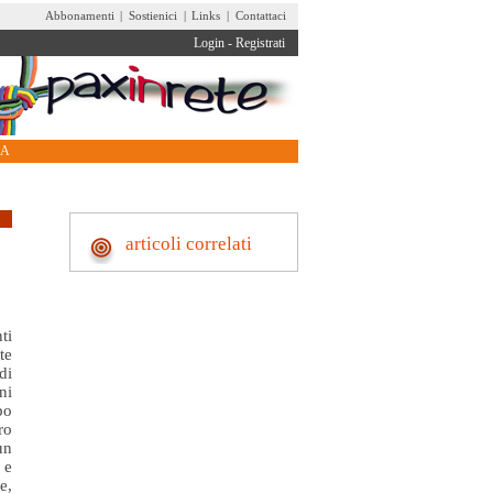
Abbonamenti
|
Sostienici
|
Links
|
Contattaci
Login
-
Registrati
RA
articoli correlati
ti
te
di
ni
po
ro
un
 e
e,