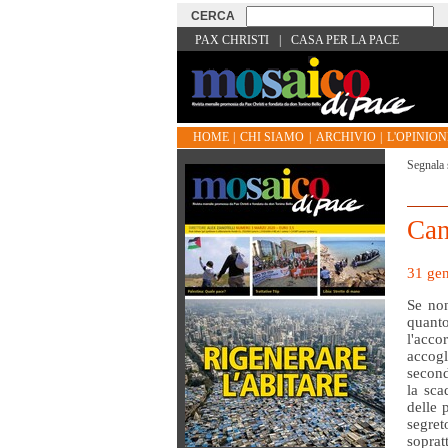
PAX CHRISTI
|
CASA PER LA PACE
HOME
|
CHI SIAMO
|
ARCHIVIO
|
L'OPINIONE
Segnala 
Can
31 gen
Se non
quanto
l'acc
accogl
second
la sca
delle 
segret
sopra