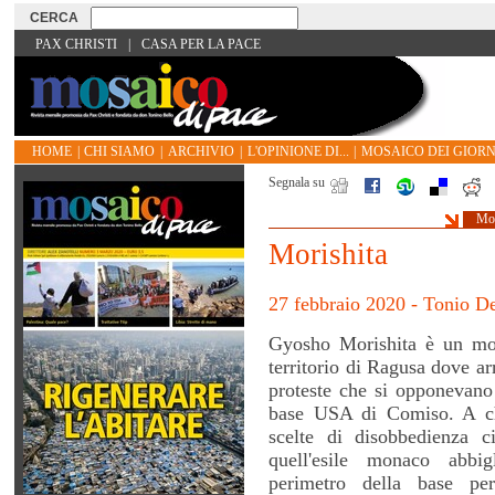
PAX CHRISTI
|
CASA PER LA PACE
HOME
|
CHI SIAMO
|
ARCHIVIO
|
L'OPINIONE DI...
|
MOSAICO DEI GIORN
Segnala su
Mos
Morishita
27 febbraio 2020 - Tonio De
Gyosho Morishita è un mo
territorio di Ragusa dove ar
proteste che si opponevano a
base USA di Comiso. A ch
scelte di disobbedienza c
quell'esile monaco abbig
perimetro della base pe