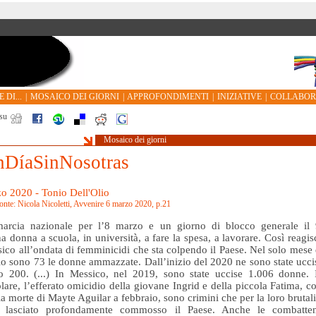
 DI...
|
MOSAICO DEI GIORNI
|
APPROFONDIMENTI
|
INIZIATIVE
|
COLLABO
su
Mosaico dei giorni
DíaSinNosotras
o 2020 - Tonio Dell'Olio
onte: Nicola Nicoletti, Avvenire 6 marzo 2020, p.21
arcia nazionale per l’8 marzo e un giorno di blocco generale il 
a donna a scuola, in università, a fare la spesa, a lavorare. Così reagis
sico all’ondata di femminicidi che sta colpendo il Paese. Nel solo mese 
o sono 73 le donne ammazzate. Dall’inizio del 2020 ne sono state ucci
o 200. (...) In Messico, nel 2019, sono state uccise 1.006 donne. 
olare, l’efferato omicidio della giovane Ingrid e della piccola Fatima, co
a morte di Mayte Aguilar a febbraio, sono crimini che per la loro brutali
 lasciato profondamente commosso il Paese. Anche le combatten