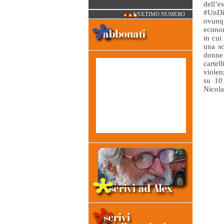
dell’
#UnDía
L'ULTIMO NUMERO
ovunq
econom
in cui
una sc
donne 
cartel
violen
su 10
Nicola