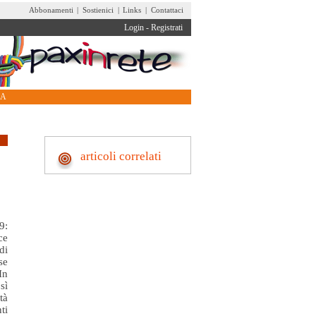
Abbonamenti
|
Sostienici
|
Links
|
Contattaci
Login
-
Registrati
RA
articoli correlati
9:
ce
di
se
In
sì
tà
ti