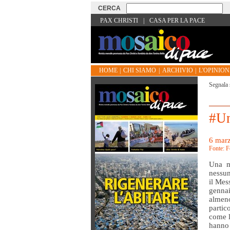
PAX CHRISTI
|
CASA PER LA PACE
HOME
|
CHI SIAMO
|
ARCHIVIO
|
L'OPINIONE
Segnala 
#Un
6 marz
Fonte: F
Una m
nessun
il Mes
gennai
almen
partic
come l
hanno