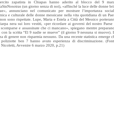
esercito zapatista in Chiapas hanno aderito al blocco del 9 mar
SinNosotras (un giorno senza di noi), «affinché la luce delle donne bril
ue», annunciano nel comunicato per mostrare l’importanza social
ica e culturale delle donne messicane nella vita quotidiana di un Pae
 non sono rispettate. Lupe, Maria e Estela a Città del Messico porteran
iarpa nera sui loro vestiti, «per ricordare ai governi del nostro Paese 
scomparse e assassinate che ci mancano», spiegano mentre preparano
li con la scritta “El 9 nadie se mueve” (il giorno 9 nessuna si muove). 
za di genere non risparmia nessuno. Da una recente statistica emerge c
 poliziotte ben 7 hanno avuto esperienza di discriminazione. (Font
 Nicoletti, Avvenire 6 marzo 2020, p.21)