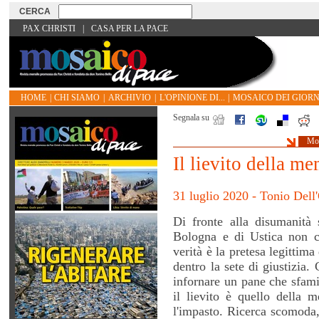
PAX CHRISTI
|
CASA PER LA PACE
HOME
|
CHI SIAMO
|
ARCHIVIO
|
L'OPINIONE DI...
|
MOSAICO DEI GIORN
Segnala su
Mos
Il lievito della m
31 luglio 2020 - Tonio Dell
Di fronte alla disumanità s
Bologna e di Ustica non c
verità è la pretesa legittima
dentro la sete di giustizia
infornare un pane che sfami
il lievito è quello della 
l'impasto. Ricerca scomoda,