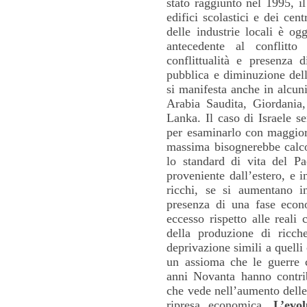
stato raggiunto nel 1995, il
edifici scolastici e dei cent
delle industrie locali è og
antecedente al conflitt
conflittualità e presenza d
pubblica e diminuzione dell
si manifesta anche in alcun
Arabia Saudita, Giordania
Lanka. Il caso di Israele s
per esaminarlo con maggiore
massima bisognerebbe calco
lo standard di vita del Pae
proveniente dall’estero, e 
ricchi, se si aumentano i
presenza di una fase econ
eccesso rispetto alle reali
della produzione di ricch
deprivazione simili a quelli 
un assioma che le guerre co
anni Novanta hanno contrib
che vede nell’aumento delle 
ripresa economica.
L’evo