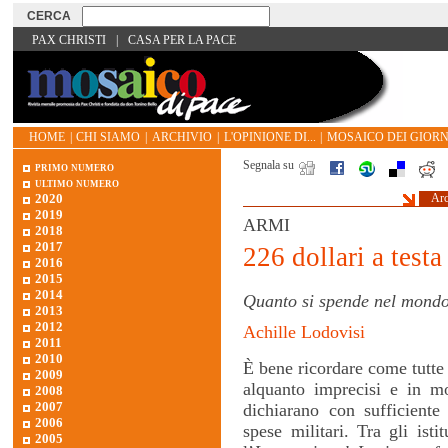
PAX CHRISTI
|
CASA PER LA PACE
HOME
|
CHI SIAMO
|
ARCHIVIO
|
L'OPINIONE DI...
|
MOSAICO DEI GIORN
Segnala su
primo numero
ultimo numero
2020
Arc
2019
ARMI
2018
2017
226 dollari a testa
2016
2015
2014
Quanto si spende nel mondo 
2013
2012
Achille Lodovisi
2011
2010
È bene ricordare come tutte l
2009
alquanto imprecisi e in mol
2008
2007
dichiarano con sufficiente
2006
spese militari. Tra gli istit
2005