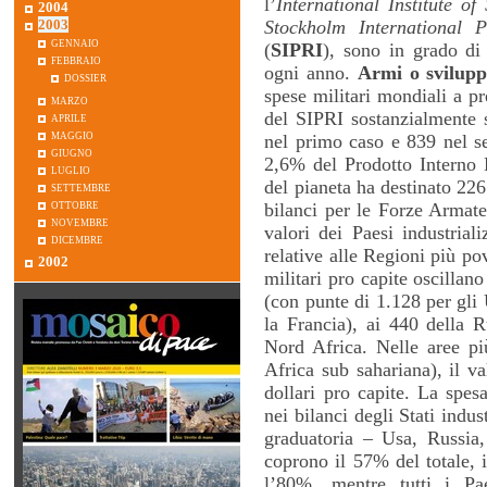
l’
International Institute of
2004
Stockholm International 
2003
gennaio
(
SIPRI
), sono in grado di
febbraio
ogni anno.
Armi o svilup
dossier
spese militari mondiali a pr
marzo
del SIPRI sostanzialmente s
aprile
maggio
nel primo caso e 839 nel se
giugno
2,6% del Prodotto Interno 
luglio
del pianeta ha destinato 226 
settembre
ottobre
bilanci per le Forze Armate.
novembre
valori dei Paesi industriali
dicembre
relative alle Regioni più po
2002
militari pro capite oscillan
(con punte di 1.128 per gli
la Francia), ai 440 della 
Nord Africa. Nelle aree pi
Africa sub sahariana), il v
dollari pro capite. La spes
nei bilanci degli Stati indus
graduatoria – Usa, Russia
coprono il 57% del totale, i 
l’80%, mentre tutti i Pa