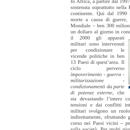
In Africa, a partire dal 1997,
sostenuta soprattutto nella
continente. Qui dal 1990
morte a causa di guerre,
Mondiale – ben 300 milion
un dollaro al giorno in con
il 2000 gli apparati
militari sono intervenuti
per condizionare le
vicende politiche in ben
13 Paesi di quest’area. Il
ciclo perverso
impoverimento - guerra -
militarizzazione -
condizionamenti da parte
di potenze esterne
, che
sta devastando l’intero co
tensioni e dai conflitti in
militari svolgono un ruol
indirettamente, sfruttando 
corso nei Paesi vicini – pe
sulla società. Per molti gio