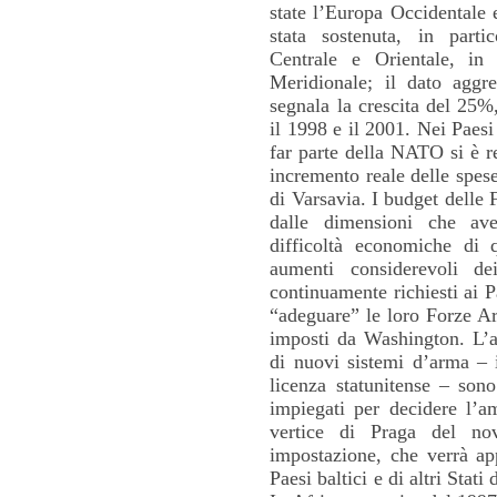
state l’Europa Occidentale e
stata sostenuta, in part
Centrale e Orientale, in
Meridionale; il dato aggr
segnala la crescita del 25%, 
il 1998 e il 2001. Nei Paesi
far parte della NATO si è r
incremento reale delle spese
di Varsavia. I budget delle 
dalle dimensioni che av
difficoltà economiche di 
aumenti considerevoli d
continuamente richiesti ai 
“adeguare” le loro Forze Arm
imposti da Washington. L’au
di nuovi sistemi d’arma – 
licenza statunitense – sono
impiegati per decidere l’a
vertice di Praga del no
impostazione, che verrà app
Paesi baltici e di altri Stat