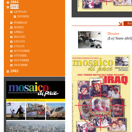
2004
2003
gennaio
dossier
febbraio
Arc
marzo
aprile
Dossier
maggio
(Lo) Stato (del
giugno
luglio
settembre
ottobre
novembre
dicembre
2002