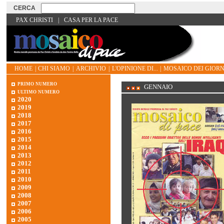
PAX CHRISTI
|
CASA PER LA PACE
HOME
|
CHI SIAMO
|
ARCHIVIO
|
L'OPINIONE DI...
|
MOSAICO DEI GIORN
primo numero
GENNAIO
ultimo numero
2020
2019
2018
2017
2016
2015
2014
2013
2012
2011
2010
2009
2008
2007
2006
2005