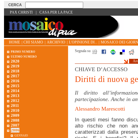
PAX CHRISTI
|
CASA PER LA PACE
HOME
|
CHI SIAMO
|
ARCHIVIO
|
L'OPINIONE DI...
|
MOSAICO DEI GIORN
Segnala su
primo numero
ultimo numero
2020
Arc
2019
CHIAVE D’ACCESSO
2018
2017
Diritti di nuova g
2016
2015
2014
Il diritto all’informa
2013
partecipazione. Anche in a
2012
2011
Alessandro Marescotti
2010
2009
In questi mesi fanno discut
2008
alto rischio che non and
2007
2006
caratterizzati dalla presenz
gennaio