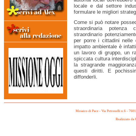
locale e dal settore indus
formulare le migliori strateg
Come si può notare possedi
straordinaria potenza 
straordinario potenziament
per porre i cittadini nelle
impatto ambientale è infatt
un lavoro di gruppo, un 
spiccata cultura interdisci
la stragrande maggioranz
questi diritti. E pochis
diffonderli.
Mosaico di Pace - Via Petronelli n.6 - 760
Realizzato da