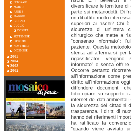
rischi. E i benefici? Il
febbraio
diversificare le forniture 
marzo
parte sui metanodotti. Di fr
aprile
maggio
un dibattito molto interess
giugno
superiori ai rischi? Chi è 
luglio
sicurezza di un’intera 
dossier
chirurgico che mette a ris
settembre
“consenso informato”: l’
ottobre
novembre
paziente. Questa metodolog
dicembre
stenta ad affermarsi per l
2005
rigassificatori vengon
2004
informato” e senza offrire a
2003
Occorre pertanto ricorrere 
2002
all’informazione come prem
diritto all’informazione og
diffondere documenti c
fotocopiare su supporto ca
internet dei dati ambientali
la sicurezza dei cittadini 
trasparenza. I diritti di n
hanno dei riferimenti impor
ha ratificato la convenz
“quando viene avviato un