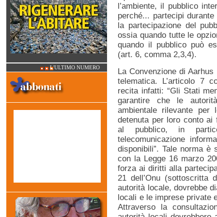
l’ambiente, il pubblico int
perché... partecipi durante 
la partecipazione del pubbl
ossia quando tutte le opzio
quando il pubblico può es
(art. 6, comma 2,3,4).
L'ULTIMO NUMERO
La Convenzione di Aarhus pr
telematica. L’articolo 7
recita infatti: “Gli Stati 
garantire che le autorità
ambientale rilevante per 
detenuta per loro conto ai f
al pubblico, in parti
telecomunicazione informat
disponibili”. Tale norma è s
con la Legge 16 marzo 2001
forza ai diritti alla parte
21 dell’Onu (sottoscritta d
autorità locale, dovrebbe di
locali e le imprese private
Attraverso la consultazi
autorità locali dovrebbero