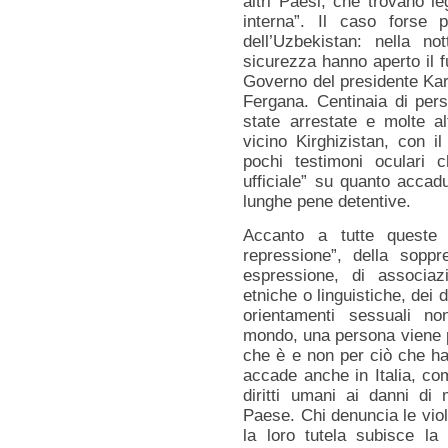
altri Paesi, che trovano le
interna”. Il caso forse 
dell’Uzbekistan: nella n
sicurezza hanno aperto il f
Governo del presidente Karim
Fergana. Centinaia di per
state arrestate e molte al
vicino Kirghizistan, con il
pochi testimoni oculari 
ufficiale” su quanto accad
lunghe pene detentive.
Accanto a tutte queste 
repressione”, della soppr
espressione, di associaz
etniche o linguistiche, dei d
orientamenti sessuali n
mondo, una persona viene pr
che è e non per ciò che ha 
accade anche in Italia, com
diritti umani ai danni di 
Paese. Chi denuncia le viola
la loro tutela subisce la