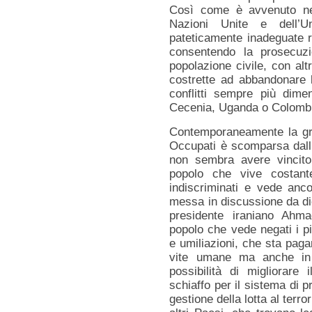
Così come è avvenuto nel
Nazioni Unite e dell’U
pateticamente inadeguate r
consentendo la prosecuzio
popolazione civile, con alt
costrette ad abbandonare le
conflitti sempre più dime
Cecenia, Uganda o Colomb
Contemporaneamente la grav
Occupati è scomparsa dall’
non sembra avere vincito
popolo che vive costant
indiscriminati e vede ancor
messa in discussione da di
presidente iraniano Ahma
popolo che vede negati i pi
e umiliazioni, che sta paga
vite umane ma anche in t
possibilità di migliorare
schiaffo per il sistema di pr
gestione della lotta al terr