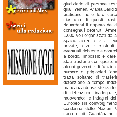
giudiziario di persone sosp
quali Yemen, Arabia Saudita,
praticano nelle loro carc
ciascuno di questi trasf
riguardanti il rispetto dei 
consegna i detenuti. Amnes
1.600 voli organizzati dalla
spazio aereo e scali eu
private, a volte esistent
eventuali richieste e control
a bordo. Impossibile dare 
stati trasferiti con queste
alcuni governi e di funziona
numero di prigionieri “co
tratta soltanto di trasferi
detenzione a tempo inde
mancanza di assistenza lega
di detenzione inadeguate
muovendo: le indagini de
Europeo sul coinvolgimento 
condanna delle Nazioni U
carcere di Guantánamo e 