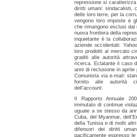
repressione si caratterizza 
diritti umani: sindacalisti,
delle loro terre, per la cor
vengono loro imposte e gli
che rimangono esclusi dal
nuova frontiera della repre
inquietante è la collaboraz
aziende occidentali: Yaho
loro prodotti al mercato c
graditi alle autorità attra
ricerca. Eclatante il caso 
anni di reclusione in aprile 
Comunista via e-mail: stan
fornito alle autorità 
dell’
account
.
Il Rapporto Annuale 20
immutato di continue viola
uguale a se stesso da anni.
Cuba, del Myanmar, dell’Er
della Tunisia e di molti altr
difensori dei diritti um
pacificamente espresso le l