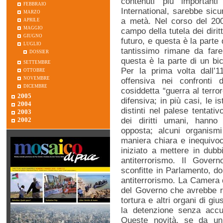
contenuti più importan
febbraio
International, sarebbe sicu
marzo
aprile
a metà. Nel corso del 2005
maggio
campo della tutela dei diri
giugno
futuro, e questa è la parte 
luglio
tantissimo rimane da fare 
dossier
questa è la parte di un b
settembre
ottobre
Per la prima volta dall’
novembre
offensiva nei confronti d
dicembre
cosiddetta “guerra al terror
2005
difensiva; in più casi, le i
2004
distinti nel palese tentati
2003
dei diritti umani, hanno 
2002
opposta; alcuni organismi
maniera chiara e inequivoc
iniziato a mettere in dubbi
antiterrorismo. Il Gover
sconfitte in Parlamento, do
antiterrorismo. La Camera d
del Governo che avrebbe re
tortura e altri organi di giu
la detenzione senza accus
Queste novità, se da un