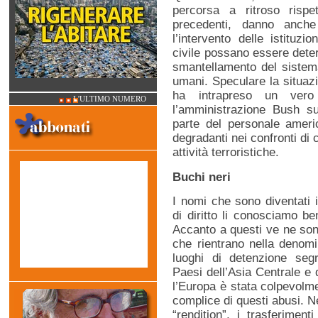
percorsa a ritroso rispe
precedenti, danno anch
l’intervento delle istituzi
civile possano essere dete
smantellamento del sistema 
umani. Speculare la situazi
ha intrapreso un vero
L'ULTIMO NUMERO
l’amministrazione Bush sul
parte del personale americ
degradanti nei confronti di c
attività terroristiche.
Buchi neri
I nomi che sono diventati i
di diritto li conosciamo 
Accanto a questi ve ne son
che rientrano nella denomin
luoghi di detenzione segr
Paesi dell’Asia Centrale e 
l’Europa è stata colpevol
complice di questi abusi. N
“rendition”, i trasferimenti