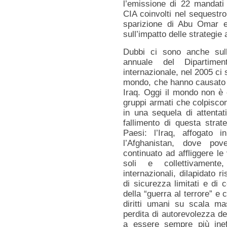
l’emissione di 22 mandati d
CIA coinvolti nel sequestr
sparizione di Abu Omar e
sull’impatto delle strategie 
Dubbi ci sono anche sull
annuale del Dipartime
internazionale, nel 2005 ci s
mondo, che hanno causato ol
Iraq. Oggi il mondo non è 
gruppi armati che colpiscon
in una sequela di attentat
fallimento di questa strat
Paesi: l’Iraq, affogato 
l’Afghanistan, dove pove
continuato ad affliggere le 
soli e collettivamente
internazionali, dilapidato r
di sicurezza limitati e di 
della “guerra al terrore” e c
diritti umani su scala m
perdita di autorevolezza de
a essere sempre più ineffi