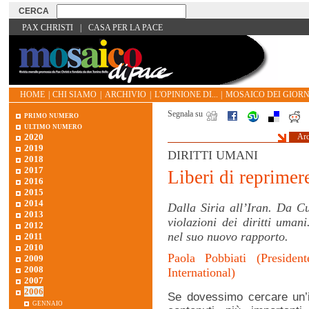
PAX CHRISTI
|
CASA PER LA PACE
HOME
|
CHI SIAMO
|
ARCHIVIO
|
L'OPINIONE DI...
|
MOSAICO DEI GIORN
Segnala su
primo numero
ultimo numero
2020
Arc
2019
DIRITTI UMANI
2018
2017
Liberi di reprimer
2016
2015
2014
Dalla Siria all’Iran. Da Cu
2013
violazioni dei diritti uman
2012
nel suo nuovo rapporto.
2011
2010
Paola Pobbiati (Presiden
2009
2008
International)
2007
2006
Se dovessimo cercare un’i
gennaio