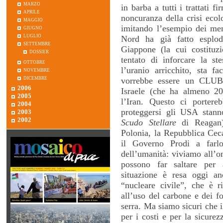
marzo
in barba a tutti i trattati f
aprile
noncuranza della crisi ecol
maggio
imitando l’esempio dei m
giugno
luglio
Nord ha già fatto esplo
settembre
Giappone (la cui costituz
dossier
tentato di inforcare la st
ottobre
l’uranio arricchito, sta 
novembre
dicembre
vorrebbe essere un CLUB 
2006
Israele (che ha almeno 2
2005
l’Iran. Questo ci portere
2004
proteggersi gli USA stann
2003
2002
Scudo Stellare
di Reagan)
Polonia, la Repubblica Ceca 
il Governo Prodi a farl
dell’umanità: viviamo all’o
possono far saltare per 
situazione è resa oggi an
“nucleare civile”, che è r
all’uso del carbone e dei fos
serra. Ma siamo sicuri che il
per i costi e per la sicurez