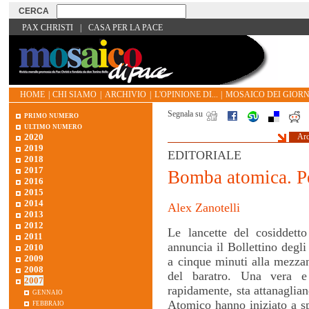
PAX CHRISTI
|
CASA PER LA PACE
HOME
|
CHI SIAMO
|
ARCHIVIO
|
L'OPINIONE DI...
|
MOSAICO DEI GIORN
Segnala su
primo numero
ultimo numero
2020
Arc
2019
EDITORIALE
2018
2017
Bomba atomica. P
2016
2015
2014
Alex Zanotelli
2013
2012
Le lancette del cosiddett
2011
annuncia il Bollettino degli
2010
2009
a cinque minuti alla mezzan
2008
del baratro. Una vera e
2007
rapidamente, sta attanaglia
gennaio
febbraio
Atomico hanno iniziato a s