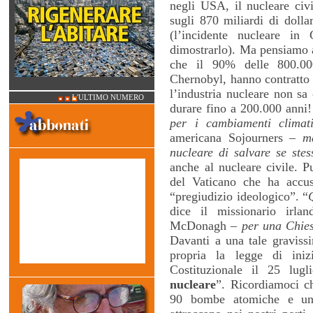
negli USA, il nucleare civi
sugli 870 miliardi di dollar
(l’incidente nucleare i
dimostrarlo). Ma pensiamo 
che il 90% delle 800.00
Chernobyl, hanno contratto 
l’industria nucleare non sa 
L'ULTIMO NUMERO
durare fino a 200.000 anni!
per i cambiamenti climati
americana Sojourners –
m
nucleare di salvare se stes
anche al nucleare civile. P
del Vaticano che ha accus
“pregiudizio ideologico”. “
dice il missionario irla
McDonagh –
per una Chies
Davanti a una tale gravissi
propria la legge di iniz
Costituzionale il 25 lugl
nucleare
”. Ricordiamoci c
90 bombe atomiche e una 