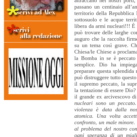
attraccano nei nostri porti
passano un centinaio all’a
territorio della Repubblica 
sottosuolo e le acque territ
libera da armi nucleari!!! È
può trovare delle larghe co
auguro che la raccolta firme 
su un tema così grave. Chi
Chiesa/le Chiese a proclam
la Bomba in se è peccato 
semplice. Dio ha impiega
preparare questa splendida 
può distruggere tutto quest
il supremo peccato, la sup
la tentazione di essere Dio
il grande ex arcivescovo d
nucleari sono un peccato
violenza è data dalla nos
atomica. Una volta accett
confronto, un male minore.
al problema del nostro cons
ogni speranza di un migli