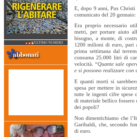
E, dopo 9 anni, Pax Christi r
comunicato del 20 gennaio
Era proprio necessario ut
metri, per portare aiuto al
bisogno, a monte, di costru
L'ULTIMO NUMERO
1200 milioni di euro, pari
prima settimana dal terrem
consuma 25.000 litri di car
velocità. “
Quante sale oper
e si possono realizzare con 
E quanti morti si sarebbero
spesa per mettere in sicurez
tutte le ingenti cifre spese
di materiale bellico fossero
dei popoli?
Non dimentichiamo che l’It
Garibaldi, che, secondo font
di euro.