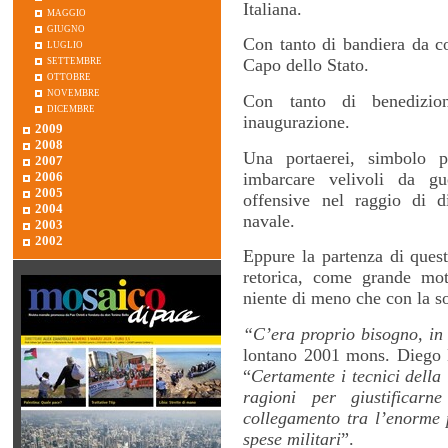
Italiana.
maggio
giugno
Con tanto di bandiera da co
luglio
settembre
Capo dello Stato.
ottobre
novembre
Con tanto di benedizio
dicembre
inaugurazione.
2009
2008
Una portaerei, simbolo p
2007
imbarcare velivoli da gu
2006
2005
offensive nel raggio di d
2004
navale.
2003
2002
Eppure la partenza di quest
retorica, come grande moti
niente di meno che con la sol
“C’era proprio bisogno, in 
lontano 2001 mons. Diego B
“
Certamente i tecnici della
ragioni per giustificarne
collegamento tra l’enorme p
spese militari
”.