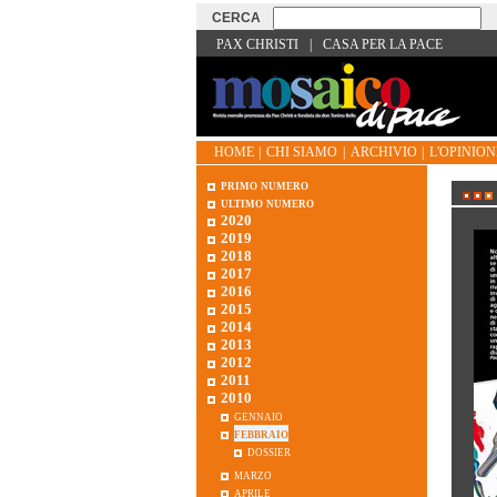
PAX CHRISTI
|
CASA PER LA PACE
HOME
|
CHI SIAMO
|
ARCHIVIO
|
L'OPINIONE
primo numero
ultimo numero
2020
2019
2018
2017
2016
2015
2014
2013
2012
2011
2010
gennaio
febbraio
dossier
marzo
aprile