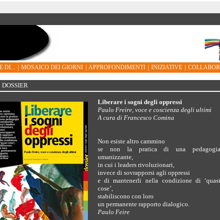
 DI...
|
MOSAICO DEI GIORNI
|
APPROFONDIMENTI
|
INIZIATIVE
|
COLLABO
DOSSIER
Liberare i sogni degli oppressi
Paulo Freire, voce e coscienza degli ultimi
A cura di Francesco Comina
Non esiste altro cammino
se non la pratica di una pedagogi
umanizzante,
in cui i leaders rivoluzionari,
invece di sovrapporsi agli oppressi
e di mantenerli nella condizione di ‘quas
cose’,
stabiliscono con loro
un permanente rapporto dialogico.
Paulo Feire