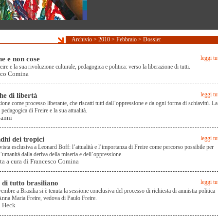
Archivio
>
2010
>
Febbraio
>
Dossier
e e non cose
leggi tu
ire e la sua rivoluzione culturale, pedagogica e politica: verso la liberazione di tutti.
sco Comina
he di libertà
leggi tu
ione come processo liberante, che riscatti tutti dall’oppressione e da ogni forma di schiavitù. La
pedagogica di Freire e la sua attualità.
Lanni
dhi dei tropici
leggi tu
vista esclusiva a Leonard Boff: l’attualità e l’importanza di Freire come percorso possibile per
l’umanità dalla deriva della miseria e dell’oppressione.
sta a cura di Francesco Comina
di tutto brasiliano
leggi tu
embre a Brasilia si è tenuta la sessione conclusiva del processo di richiesta di amnistia politica
 Anna Maria Freire, vedova di Paulo Freire.
o Heck