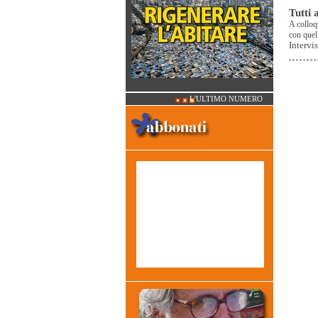
Tutti 
A colloq
con quell
Intervi
L'ULTIMO NUMERO