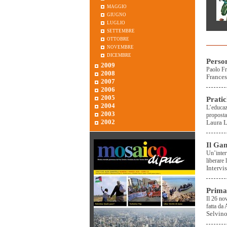
maggio
giugno
luglio
settembre
ottobre
novembre
dicembre
Person
2009
Paolo Fre
2008
France
2007
2006
2005
Pratic
2004
L’educaz
2003
proposta 
2002
Laura 
Il Gan
Un’inter
liberare 
Intervi
Prima 
Il 26 nov
fatta da
Selvin