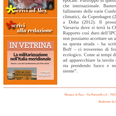
epocale. Purtroppo in questi
che internazionale. Baster
fallimento delle varie Conf
climatici, da Copenhagen (
a Doha (2012). Il pross
Varsavia dove si terrà la
Rapporto così duro dell’IPC
non possiamo accettare un a
su questa strada – ha scrit
Boff – ci troveremo di fr
ecologico. Come ai tempi di
ad apparecchiare la tavola 
sta prendendo fuoco e me
niente”.
Mosaico di Pace - Via Petronelli n.6 - 760
Realizzato da