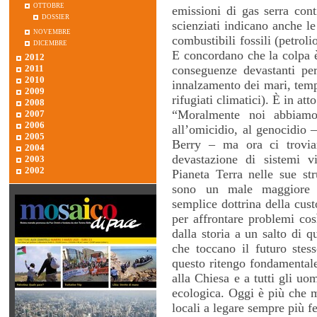
ottobre
emissioni di gas serra con
dossier
scienziati indicano anche le
novembre
combustibili fossili (petrol
dicembre
E concordano che la colpa è
2012
conseguenze devastanti per
2011
2010
innalzamento dei mari, temp
2009
rifugiati climatici). È in at
2008
“Moralmente noi abbiamo 
2007
2006
all’omicidio, al genocidio 
2005
Berry – ma ora ci trovia
2004
devastazione di sistemi vi
2003
2002
Pianeta Terra nelle sue str
sono un male maggiore 
semplice dottrina della cus
per affrontare problemi cos
dalla storia a un salto di q
che toccano il futuro stess
questo ritengo fondamentale
alla Chiesa e a tutti gli u
ecologica. Oggi è più che 
locali a legare sempre più fe