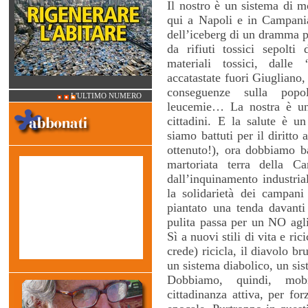
Il nostro è un sistema di 
qui a Napoli e in Campania
dell’iceberg di un dramma p
da rifiuti tossici sepolti
materiali tossici, dalle 
accatastate fuori Giugliano
conseguenze sulla popo
L'ULTIMO NUMERO
leucemie… La nostra è un’
cittadini. E la salute è 
siamo battuti per il diritto
ottenuto!), ora dobbiamo bat
martoriata terra della C
dall’inquinamento industria
la solidarietà dei campan
piantato una tenda davant
pulita passa per un NO agli
Sì a nuovi stili di vita e ri
crede) ricicla, il diavolo br
un sistema diabolico, un sis
Dobbiamo, quindi, mobi
cittadinanza attiva, per for