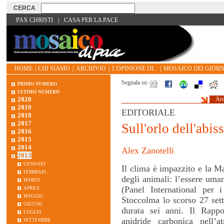
PAX CHRISTI
|
CASA PER LA PACE
HOME
|
CHI SIAMO
|
ARCHIVIO
|
L'OPINIONE DI...
|
MOSAICO DEI GIORN
Segnala su
primo numero
ultimo numero
2020
Arc
2019
EDITORIALE
2018
2017
Sull'orlo dell'abi
2016
2015
2014
Alex Zanotelli
2013
gennaio
Il clima è impazzito e la M
febbraio
degli animali: l’essere um
marzo
aprile
(Panel International per 
maggio
Stoccolma lo scorso 27 sett
giugno
durata sei anni. Il Rapp
luglio
settembre
anidride carbonica nell’