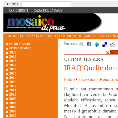
PAX CHRISTI
|
CASA PER LA PACE
HOME
|
CHI SIAMO
|
ARCHIVIO
|
L'OPINIONE DI...
|
MOSAICO DEI GIORN
Segnala su
primo numero
ultimo numero
2020
Arc
2019
ULTIMA TESSERA
2018
2017
IRAQ Quelle dom
2016
2015
2014
Fabio Corazzina - Renato S
2013
2012
Il sole sta tramontando 
2011
Baghdad va verso la Gior
2010
2009
qualche riflessione, senza
2008
Mosul il 14 novembre è sta
2007
messo il grembiule durante 
2006
2005
Ne parleremo in un a