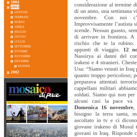
2004
considerazione al termine di
2003
di un anno, una settimana v
gennaio
novembre. Con noi c’
febbraio
marzo
Improvvisamente l’autista si
aprile
scende. Nessun guasto, semp
maggio
di arrivare in frontiera. 
giugno
luglio
rischio che te la rubino.
settembre
appunti di viaggio.
12 n
ottobre
Nassirya ai danni del cont
novembre
dicembre
irakeni e 4 stranieri. Cheste
dossier
Usa: “Siamo venuti in Iraq
2002
quanto troppo pericoloso; p
preparava attentati terror
cappellani militari abbiamo
soldati. Siamo qui non per 
alcuni casi la pace va 
Domenica 16 novembre
,
bisogno la terra santa, 
ascoltato in tv e ci dico
giovane irakeno di Mosul tr
giovani in Iraq. Risponde 