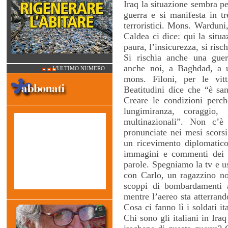
Iraq la situazione sembra peg
guerra e si manifesta in tr
terroristici. Mons. Warduni
Caldea ci dice: qui la situ
paura, l’insicurezza, si risch
Si rischia anche una guer
anche noi, a Baghdad, a u
L'ULTIMO NUMERO
mons. Filoni, per le vit
Beatitudini dice che “è san
Creare le condizioni perché
lungimiranza, coraggio, 
multinazionali”. Non c’è
pronunciate nei mesi scorsi
un ricevimento diplomatic
immagini e commenti dei f
parole. Spegniamo la tv e us
con Carlo, un ragazzino no
scoppi di bombardamenti 
mentre l’aereo sta atterrand
Cosa ci fanno lì i soldati i
Chi sono gli italiani in Iraq