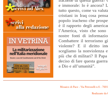
irachene di questa guerra? Q
e immorale: lo è ancora? L
tutto questo, come va valut
cristiani in Iraq cosa pe
popolo iracheno che prospe
è il rapporto degli americ
l’America, visto che sono 
nostre fonti di informazi
Combattere il terrorismo gi
violente? E il diritto in
scegliamo la nonviolenza e 
più che di militari? Il Papa
deciso di fare questa guerra
a Dio e all’umanità”.
Mosaico di Pace - Via Petronelli n.6 - 760
Realizzato da