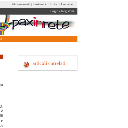
Abbonamenti
|
Sostienici
|
Links
|
Contattaci
Login
-
Registrati
RA
articoli correlati
na
i.
 è
li
 e
er