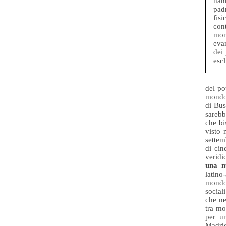
han
pad
fis
con
mo
eva
dei 
escl
del po
mondo.
di Bus
sarebb
che bi
visto 
settem
di cin
veridi
una 
latino
mondo 
social
che ne
tra mo
per u
Madrid