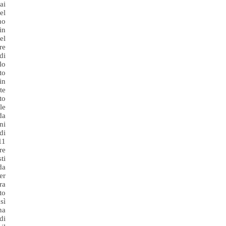
ai
el
no
in
el
re
di
lo
to
in
te
to
le
da
ni
di
11
re
ti
da
er
ra
to
sì
na
di