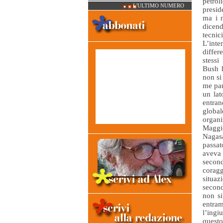
petrol
L'ULTIMO NUMERO
presid
ma i n
dicen
tecnic
L’inte
differ
stessi
Bush h
non si
me par
un lat
entran
globa
organi
Maggi
Nagas
passat
aveva 
secon
coragg
situaz
second
non si
entram
l’ingi
questo