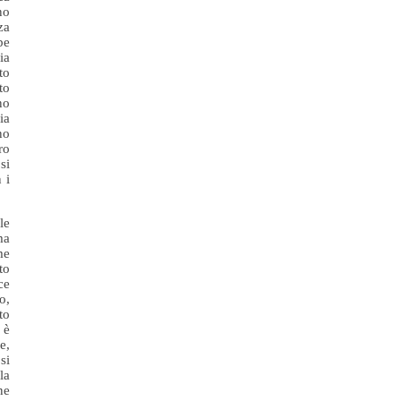
no
za
be
ia
to
to
no
ia
no
ro
si
 i
le
ma
me
to
ce
o,
to
 è
e,
si
la
ne