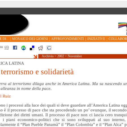
 DI...
|
MOSAICO DEI GIORNI
|
APPROFONDIMENTI
|
INIZIATIVE
|
COLLABO
su
Archivio
>
2002
>
Novembre
ICA LATINA
 terrorismo e solidarietà
rra al terrorismo dilaga anche in America Latina. Ma sa nascendo u
alleanza in nome della pace.
l Ruiz
no i processi alla luce dei quali si deve guardare all’America Latina ogg
mo è il processo di pace che sta procedendo un po’ ovunque, il secondo
dizione dei diritti umani. Il processo di pace non ci lascia cero tranquil
 i piani economico-politici che si sono sviluppati al suo interno,
olarmente il “Plan Pueble Panamà” il “Plan Colombia” e il “Plan Alca” p