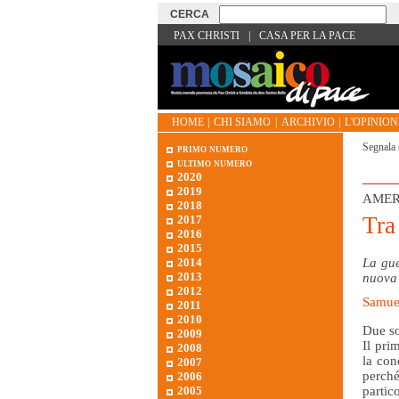
PAX CHRISTI
|
CASA PER LA PACE
HOME
|
CHI SIAMO
|
ARCHIVIO
|
L'OPINIONE
Segnala 
primo numero
ultimo numero
2020
2019
AMER
2018
Tra
2017
2016
2015
2014
La gue
2013
nuova 
2012
Samue
2011
2010
Due so
2009
Il pri
2008
la con
2007
perché
2006
partic
2005