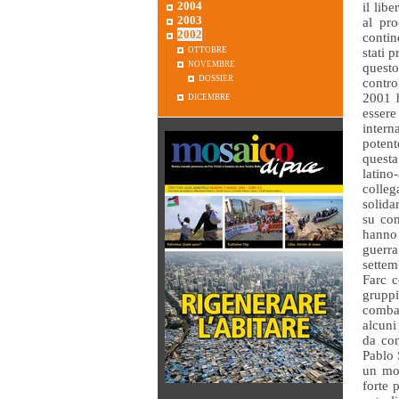
2004
il lib
2003
al pro
2002
contin
ottobre
stati 
novembre
questo
dossier
contro
dicembre
2001 h
essere
inter
potent
questa
latin
colle
solida
su com
hanno 
guerra
settem
Farc c
gruppi
combat
alcuni
da con
Pablo 
un mov
forte 