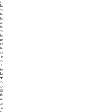
er
la
to
la
la
à.
fa
ti
la
ne
el
le
ci
 e
mo
11
ie
la
er
do
mo
li
tà
ne
za
 a
e,