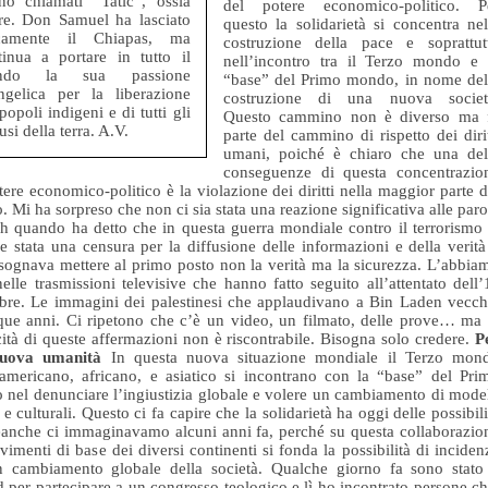
no chiamati “Tatic”, ossia
del potere economico-politico. P
re. Don Samuel ha lasciato
questo la solidarietà si concentra nel
icamente il Chiapas, ma
costruzione della pace e soprattut
tinua a portare in tutto il
nell’incontro tra il Terzo mondo e 
ndo la sua passione
“base” del Primo mondo, in nome del
ngelica per la liberazione
costruzione di una nuova societ
popoli indigeni e di tutti gli
Questo cammino non è diverso ma 
usi della terra. A.V.
parte del cammino di rispetto dei dirit
umani, poiché è chiaro che una del
conseguenze di questa concentrazio
tere economico-politico è la violazione dei diritti nella maggior parte d
 Mi ha sorpreso che non ci sia stata una reazione significativa alle paro
h quando ha detto che in questa guerra mondiale contro il terrorismo 
e stata una censura per la diffusione delle informazioni e della verità
sognava mettere al primo posto non la verità ma la sicurezza. L’abbia
nelle trasmissioni televisive che hanno fatto seguito all’attentato dell’
bre. Le immagini dei palestinesi che applaudivano a Bin Laden vecch
que anni. Ci ripetono che c’è un video, un filmato, delle prove… ma 
cità di queste affermazioni non è riscontrabile. Bisogna solo credere.
P
nuova umanità
In questa nuova situazione mondiale il Terzo mon
-americano, africano, e asiatico si incontrano con la “base” del Pri
nel denunciare l’ingiustizia globale e volere un cambiamento di model
i e culturali. Questo ci fa capire che la solidarietà ha oggi delle possibili
anche ci immaginavamo alcuni anni fa, perché su questa collaborazio
vimenti di base dei diversi continenti si fonda la possibilità di inciden
n cambiamento globale della società. Qualche giorno fa sono stato
 per partecipare a un congresso teologico e lì ho incontrato persone ch