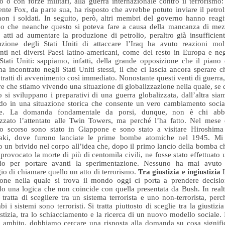
io o con forze militari, alla guerra internazionale contro il terrorismo: 
ente Fox, da parte sua, ha risposto che avrebbe potuto inviare il petrol
on i soldati. In seguito, però, altri membri del governo hanno reagi
do che neanche questo si poteva fare a causa della mancanza di mez
i atti ad aumentare la produzione di petrolio, peraltro già insufficient
nzione degli Stati Uniti di attaccare l’Iraq ha avuto reazioni mol
enti nei diversi Paesi latino-americani, come del resto in Europa e neg
 Stati Uniti: sappiamo, infatti, della grande opposizione che il piano 
a incontrato negli Stati Uniti stessi, il che ci lascia ancora sperare c
 tratti di avvenimento così immediato. Nonostante questi venti di guerra,
e che stiamo vivendo una situazione di globalizzazione nella quale, se 
o si sviluppano i preparativi di una guerra globalizzata, dall’altra sia
do in una situazione storica che consente un vero cambiamento socia
le. La domanda fondamentale da porsi, dunque, non è chi abb
zzato l’attentato alle Twin Towers, ma perché l’ha fatto. Nel mese 
o scorso sono stato in Giappone e sono stato a visitare Hiroshima
aki, dove furono lanciate le prime bombe atomiche nel 1945. Mi
o un brivido nel corpo all’idea che, dopo il primo lancio della bomba c
provocato la morte di più di centomila civili, ne fosse stato effettuato 
do per portare avanti la sperimentazione. Nessuno ha mai avuto 
io di chiamare quello un atto di terrorismo.
Tra giustizia e ingiustizia
ione nella quale si trova il mondo oggi ci porta a prendere decisio
o una logica che non coincide con quella presentata da Bush. In realt
 tratta di scegliere tra un sistema terrorista e uno non-terrorista, perc
bi i sistemi sono terroristi. Si tratta piuttosto di sceglie tra la giustizia
ustizia, tra lo schiacciamento e la ricerca di un nuovo modello sociale. 
 ambito, dobbiamo cercare una risposta alla domanda su cosa signifi