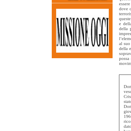
essere
dove c
terror
queste
e dell
della
impre
l’elem
al suo
della 
soprav
possa 
movim
Do
ves
Cri
sta
Do
gio
196
ric
dat