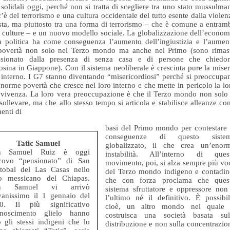
 solidali oggi, perché non si tratta di scegliere tra uno stato mussulma
’è del terrorismo e una cultura occidentale del tutto esente dalla violen
ista, ma piuttosto tra una forma di terrorismo – che è comune a entram
 culture – e un nuovo modello sociale. La globalizzazione dell’econom
a politica ha come conseguenza l’aumento dell’ingiustizia e l’aumen
 povertà non solo nel Terzo mondo ma anche nel Primo (sono rimas
ssionato dalla presenza di senza casa e di persone che chiedo
osina in Giappone). Con il sistema neoliberale è cresciuta pure la miser
 interno. I G7 stanno diventando “misericordiosi” perché si preoccupa
enorme povertà che cresce nel loro interno e che mette in pericolo la lo
vivenza. La loro vera preoccupazione è che il Terzo mondo non solo 
sollevare, ma che allo stesso tempo si articola e stabilisce alleanze con
enti di
basi del Primo mondo per contestare 
conseguenze di questo siste
Tatic Samuel
globalizzato, il che crea un’enor
n Samuel Ruiz è oggi
instabilità. All’interno di ques
covo “pensionato” di San
movimento, poi, si alza sempre più vo
stobal del Las Casas nello
del Terzo mondo indigeno e contadin
to messicano del Chiapas.
che con forza proclama che ques
n Samuel vi arrivò
sistema sfruttatore e oppressore non
vanissimo il 1 gennaio del
l’ultimo né il definitivo. È possibil
0. Il più significativo
cioè, un altro mondo nel quale 
onoscimento glielo hanno
costruisca una società basata sul
o gli stessi indigeni che lo
distribuzione e non sulla concentrazio