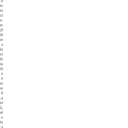
il
io
to
zi
e.
to
li
di
he
 a
da
mo
le
ia
di
 e
 è
he
un
il
La
ni
à,
hé
 e
In
ca