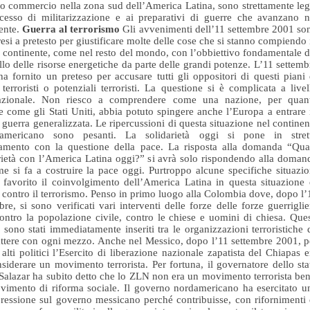
ero commercio nella zona sud dell’America Latina, sono strettamente leg
cesso di militarizzazione e ai preparativi di guerre che avanzano n
ente.
Guerra al terrorismo
Gli avvenimenti dell’11 settembre 2001 so
presi a pretesto per giustificare molte delle cose che si stanno compiendo 
 continente, come nel resto del mondo, con l’obbiettivo fondamentale d
llo delle risorse energetiche da parte delle grandi potenze. L’11 settemb
a fornito un preteso per accusare tutti gli oppositori di questi piani 
 terroristi o potenziali terroristi. La questione si è complicata a livel
nazionale. Non riesco a comprendere come una nazione, per quan
e come gli Stati Uniti, abbia potuto spingere anche l’Europa a entrare 
 guerra generalizzata. Le ripercussioni di questa situazione nel continen
o-americano sono pesanti. La solidarietà oggi si pone in stret
gamento con la questione della pace. La risposta alla domanda “Qua
rietà con l’America Latina oggi?” si avrà solo rispondendo alla doman
e si fa a costruire la pace oggi. Purtroppo alcune specifiche situazio
favorito il coinvolgimento dell’America Latina in questa situazione 
 contro il terrorismo. Penso in primo luogo alla Colombia dove, dopo l’
bre, si sono verificati vari interventi delle forze delle forze guerriglie
ontro la popolazione civile, contro le chiese e uomini di chiesa. Ques
 sono stati immediatamente inseriti tra le organizzazioni terroristiche 
tere con ogni mezzo. Anche nel Messico, dopo l’11 settembre 2001, p
 alti politici l’Esercito di liberazione nazionale zapatista del Chiapas e
siderare un movimento terrorista. Per fortuna, il governatore dello sta
Salazar ha subito detto che lo ZLN non era un movimento terrorista ben
imento di riforma sociale. Il governo nordamericano ha esercitato u
pressione sul governo messicano perché contribuisse, con rifornimenti 