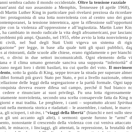
 anni sembra caduto il mondo occidentale.
Oltre la tensione razziale
ant’anni dal suo assassinio a Memphis, Tennessee (4 aprile 1968), 
 di Martin Luther King in particolare può rivelarsi preziosa da ricordare
rire: protagonista di una lotta nonviolenta con al centro uno dei gran
ontemporanei, la tensione interetnica, apre la riflessione sull’opportuni
gire con la violenza all’oppressione e all’ingiustizia. Martin Luter Kin
e, ha cambiato in modo radicale la vita degli afroamericani, pur lascian
 problemi più ampi. Quando, nel 1955, ebbe avvio la lotta nonviolenta p
itti civili, nel Sud degli Stati Uniti vigeva un sistema di rigi
gazione” per legge, in base alla quale tutti gli spazi pubblici, dag
s ai ristoranti, dalle scuole alle chiese, erano rigidamente o per bianchi
ri, o divisi in due settori incomunicabili. Ogni elemento della vi
iana e il clima umano generale sanciva una supposta “inferiorità” d
Erano negati loro i diritti basilari, tra cui quello del voto.
Il movimen
olento
, sotto la guida di King, seppe trovare la strada per superare alme
uilibri formali più gravi: Stato per Stato, e poi a livello nazionale, otten
cellazione delle leggi della segregazione e la parità formale. Ogni tapp
conquista doveva essere difesa sul campo, perché il Sud bianco n
 cedere e rinunciare ai suoi privilegi. Fu una lotta rigorosamente
ratamente nonviolenta, secondo una scelta consapevole fatta da King n
giorni e mai tradita. Le preghiere, i canti – soprattutto alcuni
Spiritua
rati nella memoria storica e riadattati – le assemblee, i raduni, le marce 
a, gli scioperi, i
sit-ins
, i “
viaggi della libertà
” (bianchi e neri sullo stes
n gli uni accanto agli altri), i sermoni: queste furono le “armi” d
nto, nonostante il crescendo della violenza con cui veniva attaccato
ulti, le minacce, i linciaggi, gli attentati, la repressione, la brutalità del