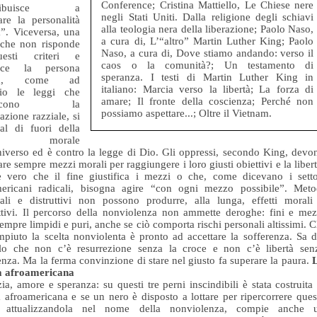
Conference; Cristina Mattiello, Le Chiese nere
ntribuisce a
negli Stati Uniti. Dalla religione degli schiavi
are la personalità
alla teologia nera della liberazione; Paolo Naso,
”. Viceversa, una
a cura di, L’“altro” Martin Luther King; Paolo
 che non risponde
Naso, a cura di, Dove stiamo andando: verso il
esti criteri e
caos o la comunità?; Un testamento di
isce la persona
speranza. I testi di Martin Luther King in
na, come ad
italiano: Marcia verso la libertà; La forza di
io le leggi che
amare; Il fronte della coscienza; Perché non
ciscono la
possiamo aspettare...; Oltre il Vietnam.
azione razziale, si
al di fuori della
ge morale
niverso ed è contro la legge di Dio. Gli oppressi, secondo King, devo
zare sempre mezzi morali per raggiungere i loro giusti obiettivi e la libert
 vero che il fine giustifica i mezzi o che, come dicevano i setto
mericani radicali, bisogna agire “con ogni mezzo possibile”. Meto
ali e distruttivi non possono produrre, alla lunga, effetti morali
ttivi. Il percorso della nonviolenza non ammette deroghe: fini e mez
empre limpidi e puri, anche se ciò comporta rischi personali altissimi. C
piuto la scelta nonviolenta è pronto ad accettare la sofferenza. Sa d
lo che non c’è resurrezione senza la croce e non c’è libertà sen
enza. Ma la ferma convinzione di stare nel giusto fa superare la paura.
a afroamericana
zia, amore e speranza: su questi tre perni inscindibili è stata costruita 
 afroamericana e se un nero è disposto a lottare per ripercorrere ques
a attualizzandola nel nome della nonviolenza, compie anche 