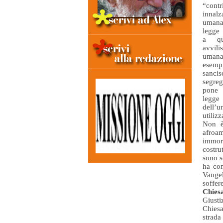
“co
innalz
umana
legge
a qu
avvil
uma
esemp
san
segreg
pone 
leg
dell’u
utiliz
Non è
afroa
immor
costru
sono s
ha com
Vange
soffer
Chies
Giusti
Chiesa
strad