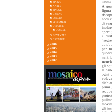
marzo
ultimi
aprile
A quar
maggio
figura
giugno
riscop
luglio
nodi c
settembre
di rea
ottobre
inoltr
dossier
aperti
novembre
i dir
dicembre
“segre
2006
autobu
2005
per ne
2004
quotid
2003
neri. 
2002
nonvi
gli sq
la can
ogni 
voleva
dichia
primi 
recupe
protest
pullma
movime
gli ins