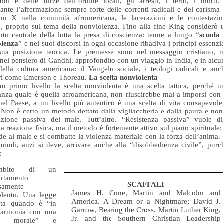
zioni e delle forze dell’ordine locali, gli arresti, i feriti, i morti.
ante l’affermazione sempre forte delle correnti radicali e del carisma 
lm X nella comunità afromericana, le lacerazioni e le contestazio
e, proprio sul tema della nonviolenza. Fino alla fine King considerò 
o centrale della lotta la presa di coscienza: tenne a lungo “
scuola 
olenza
” e nei suoi discorsi in ogni occasione ribadiva i principi essenzia
 sua posizione teorica. Le premesse sono nel messaggio cristiano, 
nel pensiero di Gandhi, approfondito con un viaggio in India, e in alcu
della cultura americana: il Vangelo sociale, i teologi radicali e anc
ori come Emerson e Thoreau.
La scelta nonviolenta
n primo livello la scelta nonviolenta è una scelta tattica, perché u
nza quale è quella afroamericana, non riuscirebbe mai a imporsi con 
nel Paese, a un livello più autentico è una scelta di vita consapevole
. Non è certo un metodo dettato dalla vigliaccheria e dalla paura e non
azione passiva del male. Tutt’altro. “Resistenza passiva” vuole di
a reazione fisica, ma il metodo è fortemente attivo sul piano spirituale: 
de al male e si combatte la violenza materiale con la forza dell’anima. 
uindi, anzi si deve, arrivare anche alla “disobbedienza civile”, purc
e
’ambito di un
rtamento
SCAFFALI
osamente
James H. Cone, Martin and Malcolm and
olento. Una legge
America. A Dream or a Nightmare; David J.
sta quando è “in
Garrow, Bearing the Cross. Martin Luther King,
 armonia con una
Jr. and the Southern Christian Leadership
ma morale” e