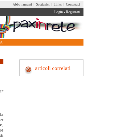
Abbonamenti
|
Sostienici
|
Links
|
Contattaci
Login
-
Registrati
RA
articoli correlati
er
la
er
e,
re
ti