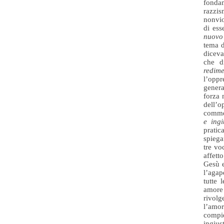
fondam
razzi
nonvio
di ess
nuovo 
tema d
diceva
che d
redim
l’oppr
genera
forza 
dell’o
commet
e ingi
pratic
spiega
tre voc
affett
Gesù e
l’agap
tutte
amore 
rivolg
l’amor
compi
ingiu