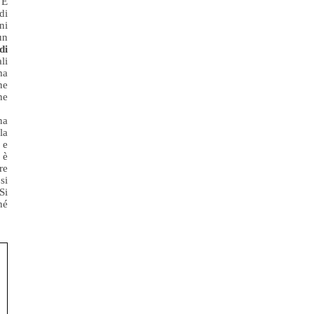
 E
di
ni
un
di
li
ma
ne
he
na
la
 e
 è
re
si
Si
hé