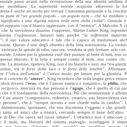
entale passo avanti nella ricostruzione della sua identità umiliata d
smo quotidiano. La superiorità morale acquisita attraverso la lot
lenta è anche un modo per trovare l’autostima personale e la coscien
ere parte di “
un grande popolo – un popolo nero – che ha instillato 
significato e una dignità nuova nelle vene della civiltà
”. Centrale è 
el rapporto con il bianco oppressore, con il “
nemico
”. A Malcolm X c
 che la noviolenza disarma l’oppresso, Martin Luther King risponde
isarma l’oppressore. Innanzi tutto perché “
la sofferenza immerita
e
”: il suo valore educativo è tale che è capace di trasformare anc
essore. Questo è uno degli obiettivi della lotta nonviolenta. La violen
 violenza: la spirale di odio, rancore, vendetta si può fermare solo con 
morale. Lottare per la giustizia vuol dire puntare al bene di tutti, non so
ppresso liberato. E la lotta è sempre contro il male, non contro chi 
te. La tensione, ripeteva King, non è tra bianchi e neri, ma “
tra giustiz
ustizia, tra le forze della luce e le forze delle tenebre
”. Affermare
are l’“
etica dell’amore
” è l’unico modo per lottare per la giustizia. P
re il concetto di “
amore
”, King ricordava che nella lingua greca esisto
aboli diversi: l’
eros
, che è l’amore estetico e romantico, la
philia
, che
o reciproco, amicizia tra due persone e l’
agape
, che è quello di cui par
 che è il fondamento della nonviolenza. Più che sentimentale e affetti
e è un amore “comprensivo, redentivo, creativo, una benevolenza ver
 le persone”, che è “sempre dovuto e non chiede nulla in cambio”. 
disinteressato, spontaneo, che non discrimina l’oggetto e che quindi 
e tanto ad amici che a nemici, cercando sempre il bene dell’altro: 
e di Dio che opera nel cuore umano”. L’obiettivo non è attaccare c
e il male, ma liberarsi del sistema malvagio, sconfiggere il siste
sto per “creare all’interno della società” un equilibrio morale c