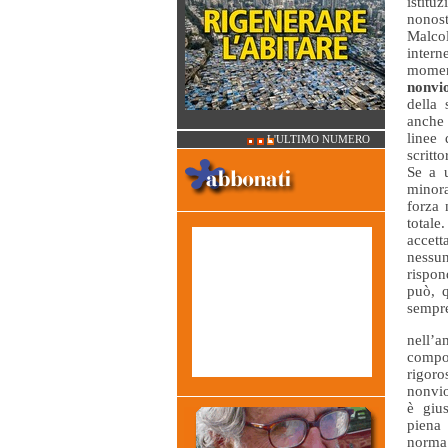
istitu
nonost
Malco
intern
moment
nonvi
della
anche 
linee 
L'ULTIMO NUMERO
scritt
Se a u
minora
forza 
totale
accett
nessun
rispon
può, q
sempr
nell
compo
rigor
nonvi
è giu
piena
nor