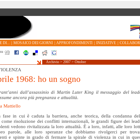
 DI...
|
MOSAICO DEI GIORNI
|
APPROFONDIMENTI
|
INIZIATIVE
|
COLLABO
su
Archivio
>
2007
>
Ottobre
IOLENZA
prile 1968: ho un sogno
ant’anni dall’assassinio di Martin Luter King il messaggio del lead
ssume ancora più pregnanza e attualità.
na Mattiello
 fase in cui è caduta la barriera, anche teorica, della condanna del
 come risoluzione dei conflitti internazionali, le grandi figure dei lead
enti vedono rivitalizzata la loro attualità. È a loro, infatti, alle loro lott
loro parole, alle loro speranze che dobbiamo rivolgerci per trova
nti e spinte in grado di fermare la spirale di violenza in cui in ques