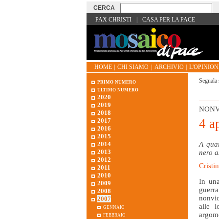
PAX CHRISTI
|
CASA PER LA PACE
HOME
|
CHI SIAMO
|
ARCHIVIO
|
L'OPINIONE
Segnala 
primo numero
ultimo numero
2020
2019
NONV
2018
4 a
2017
2016
2015
2014
A quar
2013
nero a
2012
Cristi
2011
2010
In una
2009
guerra
2008
nonviol
2007
alle 
gennaio
argome
febbraio