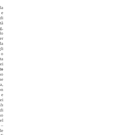
la
 e
di
tà
g,
do
er
da
li
 o
ta
ei
to
no
ne
a,
on
 e
ei
ls
di
so
el
 –
le