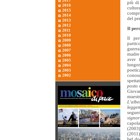
2017
più di
2016
cultur
2015
compre
2014
del pe
2013
2012
Il pe
2011
2010
Il pe
2009
partic
2008
guerra
2007
madre 
2006
aver 
2005
lungom
2004
poeti
2003
2002
conosc
spetta
posto
Giova
maestr
L’albe
leggen
segue
signor
capol
(2003)
(2011
bel do