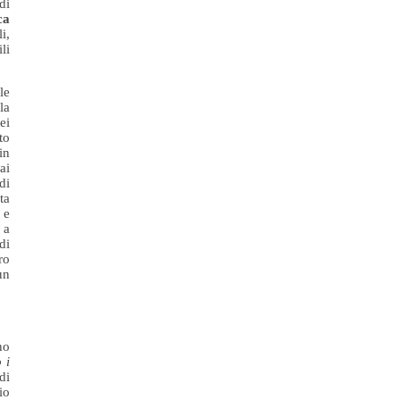
di
ca
i,
li
le
la
ei
to
in
ai
di
ta
 e
 a
di
ro
un
no
 i
di
io