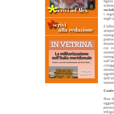
figura
schema
social
i segr
sugli a
L’albe
sempre
rasseg
padroni
domina
cui v
senti
rasse
sull’i
corag
strutt
signif
dell’
umanes
Cont
Non d
oggett
parav
trilog