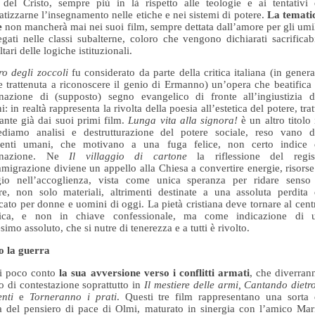
 del Cristo, sempre più in là rispetto alle teologie e ai tentativi 
tizzarne l’insegnamento nelle etiche e nei sistemi di potere.
La temati
e
non mancherà mai nei suoi film, sempre dettata dall’amore per gli umil
egati nelle classi subalterne, coloro che vengono dichiarati sacrificabi
ltari delle logiche istituzionali.
ro degli zoccoli
fu considerato da parte della critica italiana (in genera
 trattenuta a riconoscere il genio di Ermanno) un’opera che beatifica 
nazione di (supposto) segno evangelico di fronte all’ingiustizia d
: in realtà rappresenta la rivolta della poesia all’estetica del potere, trat
nte già dai suoi primi film.
Lunga vita alla signora!
è un altro titolo 
ediamo analisi e destrutturazione del potere sociale, reso vano d
menti umani, che motivano a una fuga felice, non certo indice 
gnazione. Ne
Il villaggio di cartone
la riflessione del regis
mmigrazione diviene un appello alla Chiesa a convertire energie, risorse
gio nell’accoglienza, vista come unica speranza per ridare senso
ure, non solo materiali, altrimenti destinate a una assoluta perdita 
icato per donne e uomini di oggi. La pietà cristiana deve tornare al cent
etica, e non in chiave confessionale, ma come indicazione di 
imo assoluto, che si nutre di tenerezza e a tutti è rivolto.
ro
la guerra
i poco conto
la sua avversione verso i conflitti armati
, che diverran
o di contestazione soprattutto in
Il mestiere delle armi, Cantando dietro
enti
e
Torneranno i prati
. Questi tre film rappresentano una sorta 
ia del pensiero di pace di Olmi, maturato in sinergia con l’amico Mar