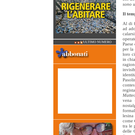
sono u
Il te
Al di 
ad ado
calars
operat
L'ULTIMO NUMERO
Paese 
per la
loro c
in chi
ragion
invisi
identi
Pasoli
contes
regist
Matte
vena 
nostal
formal
lesina
come
tra le
delle 