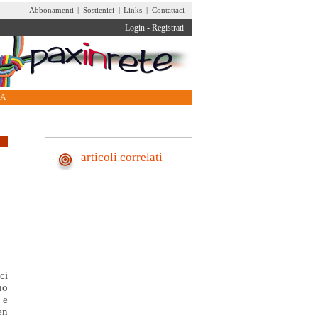
Abbonamenti
|
Sostienici
|
Links
|
Contattaci
Login
-
Registrati
RA
articoli correlati
ci
no
 e
en