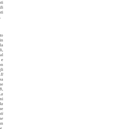
ti
di
ti
.
to
in
la
i,
al
 e
on
li
e
Il
pa
me
8,
La
ni
la
ue
ti
ne
un
e,