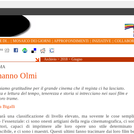
 DI...
|
MOSAICO DEI GIORNI
|
APPROFONDIMENTI
|
INIZIATIVE
|
COLLABO
su
Archivio
>
2018
>
Giugno
MA
manno Olmi
iamo gratitudine per il grande cinema che il regista ci ha lasciato.
za e lettura del tempo, tenerezza e storia si intrecciano nei suoi film e
loro trame.
 Bigalli
rà una classificazione di livello elevato, ma sovente le cose sempli
 l’essenziale: ci sono onesti artigiani della regia cinematografica, ci so
utori, capaci di imprimere alle loro opere uno stile determinato
scibile, e ci sono i maestri. Questi ultimi fanno tracimare dai loro film b