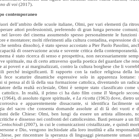
no di voi
(2017).
mpo
contemporaneo
fuori dell’ambito delle scuole italiane, Olmi, per vari elementi (la ritros
perare attori professionisti, preferendo di gran lunga persone comuni; 
i nel lavoro del cinema assumendo spesso personalmente le funzioni 
ore e montatore; molti riferimenti alla cultura contadina, espressione di 
che sembra dissolto), è stato spesso accostato a Pier Paolo Pasolini, anc
 capacità di osservazione acuta e sovente critica della contemporaneità. 
inema è stato ricerca di senso e prospettiva, non necessariamente semp
ave spirituale, ma di certo attraverso quella poetica del guardare che ren
e ai poveri e ai marginalizzati, contro la cultura borghese che li vorreb
bili perché insignificanti. Il rapporto con la radice religiosa della lo
tà fece scaturire dinamiche espressive solo in apparenza lontane: 
ni si pensa al di là della sua formazione cattolica, diventando un radica
tatore della realtà ecclesiale, Olmi è sempre stato classificato come 
a cattolico. In realtà, il primo ci ha dato film come
Il Vangelo secon
o
(1964), di assoluto rigore spirituale, e
La ricotta
(1963) dove, dietro u
corrosiva e apparentemente dissacrante, si identifica facilmente u
gia del sacro che consenta domande assolute al di là dei vuoti e d
ismi delle Chiese: Olmi, ben lungi da essere un artista allineato, n
 critiche e dissenso nei confronti del cattolicesimo. Basti pensare a un fi
Centochiodi
(2007), in cui le comunicazioni cristallizzate, e quindi mort
 persone e Dio, vengono inchiodate alla loro inutilità e alla responsabili
Chiese, per rincentrare la speranza di linguaggi pienamente umani sul