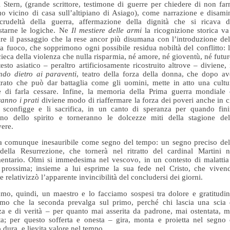
 Stern, (grande scrittore, testimone di guerre per chiedere di non far
uo vicino di casa sull’altipiano di Asiago), come narrazione e disami
 crudeltà della guerra, affermazione della dignità che si ricava d
starne le logiche. Ne
Il mestiere delle armi
la ricognizione storica va
are il passaggio che la rese ancor più disumana con l’introduzione del
a fuoco, che sopprimono ogni possibile residua nobiltà del conflitto: 
cieca della violenza che nulla risparmia, né amore, né gioventù, né futur
testo asiatico – peraltro artificiosamente ricostruito altrove – diviene, 
do dietro ai paraventi
, teatro della forza della donna, che dopo av
rato che può dar battaglia come gli uomini, mette in atto una cultu
 di farla cessare. Infine, la memoria della Prima guerra mondiale 
anno i prati
diviene modo di riaffermare la forza dei poveri anche in c
 sconfigge e li sacrifica, in un canto di speranza per quando fini
rno dello spirito e torneranno le dolcezze miti della stagione del
vere.
a comunque inesauribile come segno del tempo: un segno preciso del
della Resurrezione, che tornerà nel ritratto del cardinal Martini n
ntario. Olmi si immedesima nel vescovo, in un contesto di malattia
 prossima; insieme a lui esprime la sua fede nel Cristo, che viven
e relativizzò l’apparente invincibilità del concludersi dei giorni.
amo, quindi, un maestro e lo facciamo sospesi tra dolore e gratitudin
amo che la seconda prevalga sul primo, perché chi lascia una scia 
za e di verità – per quanto mai asserita da padrone, mai ostentata, m
a; per questo sofferta e onesta – gira, monta e proietta nel segno 
 dura, e lievita valore nel tempo.