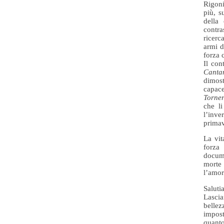
Rigoni
più, s
della
contra
ricerc
armi d
forza 
Il con
Cantan
dimost
capace
Torner
che li
l’inve
prima
La vit
forza 
docume
morte
l’amor
Saluti
Lasci
bellez
impost
quanto