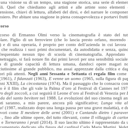
 una visione su di un tempo, una stagione storica, una serie di elemen
ali. Quel che chiediamo agli artisti e alle artiste sono elementi 
nsione, chiavi di lettura, alfabeti del dirsi, e del narrare le componen
nsiero. Per abitare una stagione in piena consapevolezza e portarvi frutti
rcorso
rcorso di Ermanno Olmi verso la cinematografia è stato del tut
olare. Figlio di un ferroviere (che lo lascia presto orfano, morendo 
) e di una operaria, è proprio per conto dell’azienda in cui lavora 
che realizza i suoi primi documentari, da autodidatta e senza, quind
frequentato nessun tipo di scuola di cinematografia. Approdato 
etraggio, si farà notare fin dai primi lavori per una sensibilità sociale
ca di grande capacità di lettura umana, dandoci opere magari n
iutissime al grande pubblico, ma assai apprezzate dalla critica e dag
tori più attenti.
Negli anni Sessanta e Settanta ci regala film
com
(1961),
I fidanzati
(1963),
E venne un uomo
(1965, sulla figura di pa
nni XXIII),
La circostanza
(1974). Ma il passaggio che lo consacra co
o è il film che gli vale la Palma d’oro al Festival di Cannes nel 197
ro degli zoccoli
, a cui seguirà il Leone d’oro al Festival di Venezia per
da del santo bevitore
nel 1988. Le evoluzioni del suo cinema negli an
nti saranno, a mio parere, ancora più significative;
Lunga vita al
a!
(1987, realizzato dopo una lunga pausa per una grave malattia), e d
avori come
Il mestiere delle armi
(2001) e
Cantando dietro i paraven
 , fino alle ultime opere, del tutto rilevanti, come
Il villaggio di carto
) e
Torneranno i prati
(2014). Il suo lascito ultimo è rappresentato da 
cumentario dedicato alla figura del cardinal Carlo Maria Martini,
Vedet