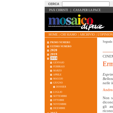
PAX CHRISTI
|
CASA PER LA PACE
HOME
|
CHI SIAMO
|
ARCHIVIO
|
L'OPINIONE
Segnala 
primo numero
ultimo numero
2020
2019
CINE
2018
Er
gennaio
febbraio
marzo
aprile
Esprim
maggio
Bellez
giugno
nelle 
dossier
Andrea
luglio
settembre
Non sa
ottobre
dicono
novembre
gli a
dicembre
ricono