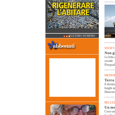
L'ULTIMO NUMERO
SOCIET
Non g
La lotta
sociale.
Pasqual
MEDIO
Terra
Il desti
lunghi a
Hanene
BELLEZ
Un mo
Cosa sar