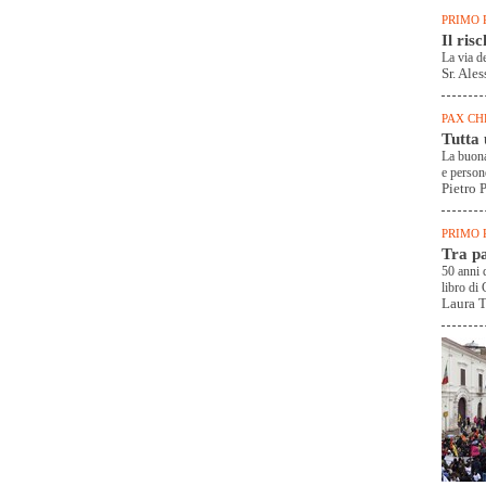
PRIMO 
Il ris
La via de
Sr. Ale
PAX CH
Tutta 
La buona 
e person
Pietro P
PRIMO 
Tra p
50 anni 
libro di 
Laura T