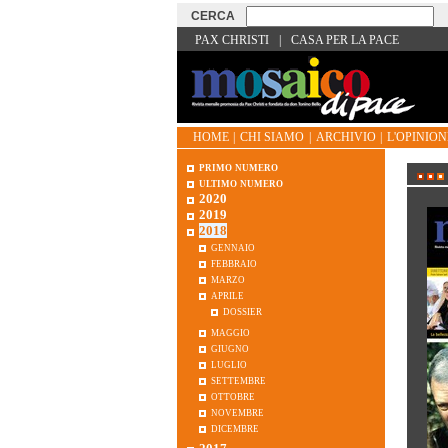
PAX CHRISTI
|
CASA PER LA PACE
HOME
|
CHI SIAMO
|
ARCHIVIO
|
L'OPINIONE
primo numero
ultimo numero
2020
2019
2018
gennaio
febbraio
marzo
aprile
dossier
maggio
giugno
luglio
settembre
ottobre
novembre
dicembre