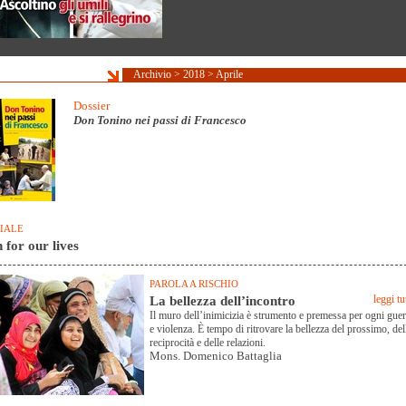
Archivio
>
2018
>
Aprile
Dossier
Don Tonino nei passi di Francesco
IALE
for our lives
PAROLA A RISCHIO
La bellezza dell’incontro
leggi tu
Il muro dell’inimicizia è strumento e premessa per ogni guer
e violenza. È tempo di ritrovare la bellezza del prossimo, del
reciprocità e delle relazioni.
Mons. Domenico Battaglia