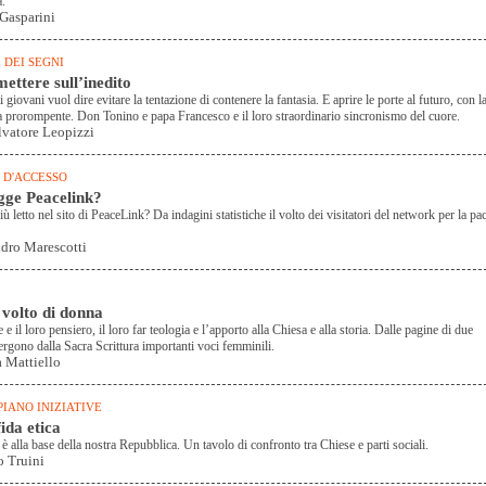
a.
Gasparini
 DEI SEGNI
ttere sull’inedito
i giovani vuol dire evitare la tentazione di contenere la fantasia. E aprire le porte al futuro, con l
a prorompente. Don Tonino e papa Francesco e il loro straordinario sincronismo del cuore.
vatore Leopizzi
 D'ACCESSO
gge Peacelink?
ù letto nel sito di PeaceLink? Da indagini statistiche il volto dei visitatori del network per la pa
dro Marescotti
 volto di donna
e il loro pensiero, il loro far teologia e l’apporto alla Chiesa e alla storia. Dalle pagine di due
mergono dalla Sacra Scrittura importanti voci femminili.
a Mattiello
PIANO INIZIATIVE
ida etica
 è alla base della nostra Repubblica. Un tavolo di confronto tra Chiese e parti sociali.
o Truini