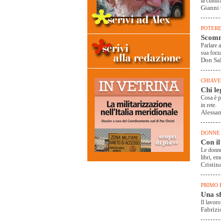
la cultur
Gianni 
POTERE
Scomme
Parlare a
sua forz
Don Sal
CHIAVE
Chi le
Cosa è pi
in rete.
Alessan
DONNE
Con il
Le donne 
libri, e
Cristin
PRIMO 
Una sf
Il lavoro
Fabrizi