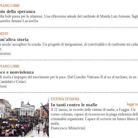
PIANO LIBRI
chio della speranza
lla fede passa per le relazioni. Una riflessione attuale del cardinale di Manila Luis Antonio Tagl
ssandra Amata Lacasella
RISTI
un’altra storia
tavola: accogliere fa scuola. Un progetto di integrazione, di convivialità e di confronto tra cult
e.
restini
PIANO LIBRI
ace e nonviolenza
di storia e impegno del movimento per la pace. Dal Concilio Vaticano II al no al nucleare, in un
Candelari e Ciriaci.
ussi
ULTIMA TESSERA
In tanti contro le mafie
leggi tu
Il 21 marzo, in ricordo delle vittime di mafie, a Foggia. Un
corteo colorato, capace di riconoscere la piaga endemica dell
criminalità organizzata. Capace di scrivere un futuro libero 
mafie.
Francesco Minervini