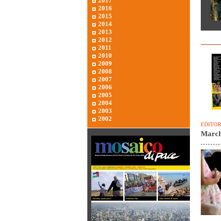
2017
2016
2015
2014
2013
2012
2011
2010
2009
2008
2007
2006
2005
2004
2003
2002
EDITOR
March 