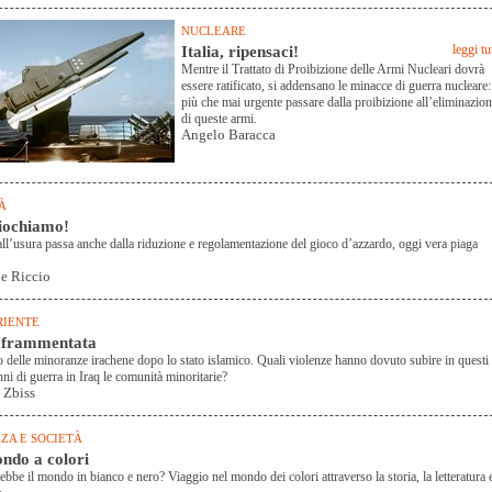
NUCLEARE
Italia, ripensaci!
leggi tu
Mentre il Trattato di Proibizione delle Armi Nucleari dovrà
essere ratificato, si addensano le minacce di guerra nucleare:
più che mai urgente passare dalla proibizione all’eliminazio
di queste armi.
Angelo Baracca
À
iochiamo!
 all’usura passa anche dalla riduzione e regolamentazione del gioco d’azzardo, oggi vera piaga
e Riccio
RIENTE
 frammentata
no delle minoranze irachene dopo lo stato islamico. Quali violenze hanno dovuto subire in questi
nni di guerra in Iraq le comunità minoritarie?
 Zbiss
ZA E SOCIETÀ
ndo a colori
ebbe il mondo in bianco e nero? Viaggio nel mondo dei colori attraverso la storia, la letteratura 