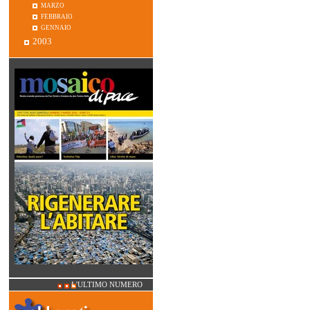
marzo
febbraio
gennaio
2003
L'ULTIMO NUMERO