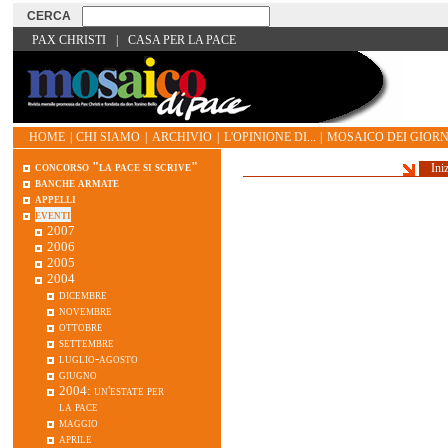
PAX CHRISTI
|
CASA PER LA PACE
HOME
|
CHI SIAMO
|
ARCHIVIO
|
L'OPINIONE DI...
|
MOSAICO DEI GIORN
concorso "la pace si scrive"
Ini
banche armate
appelli
eventi
2007
2006
2005
2004
dicembre
novembre
ottobre
settembre
luglio-agosto
giugno
2004: un'estate per
la pace
maggio
aprile