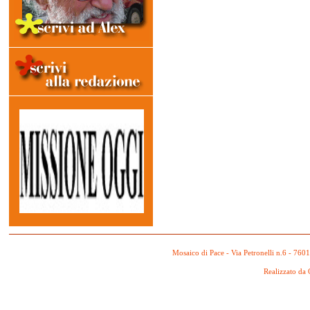
Mosaico di Pace - Via Petronelli n.6 - 760
Realizzato da