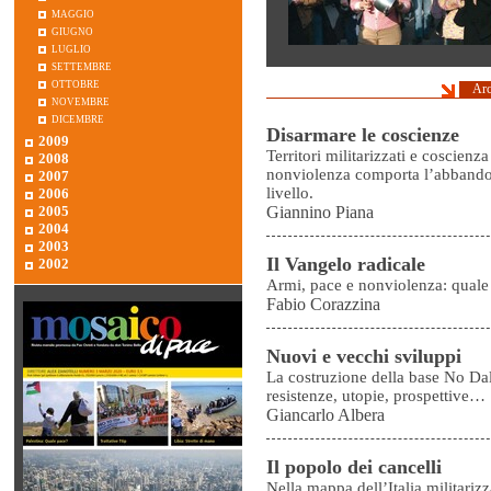
maggio
giugno
luglio
settembre
ottobre
Arc
novembre
dicembre
Disarmare le coscienze
2009
Territori militarizzati e coscienz
2008
nonviolenza comporta l’abbandono
2007
livello.
2006
2005
Giannino Piana
2004
2003
Il Vangelo radicale
2002
Armi, pace e nonviolenza: quale 
Fabio Corazzina
Nuovi e vecchi sviluppi
La costruzione della base No Dal
resistenze, utopie, prospettive…
Giancarlo Albera
Il popolo dei cancelli
Nella mappa dell’Italia militariz