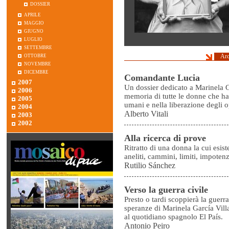
dossier
aprile
maggio
giugno
luglio
settembre
ottobre
Arc
novembre
dicembre
Comandante Lucia
2007
Un dossier dedicato a Marinela G
2006
memoria di tutte le donne che ha
2005
umani e nella liberazione degli o
2004
Alberto Vitali
2003
2002
Alla ricerca di prove
Ritratto di una donna la cui esist
aneliti, cammini, limiti, impotenze
Rutilio Sánchez
Verso la guerra civile
Presto o tardi scoppierà la guerra 
speranze di Marinela García Villa
al quotidiano spagnolo El País.
Antonio Peiro