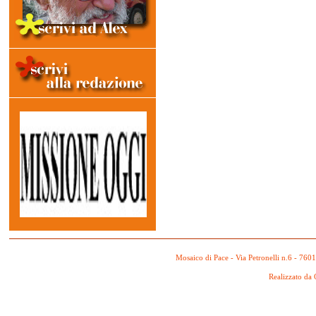
Mosaico di Pace - Via Petronelli n.6 - 760
Realizzato da