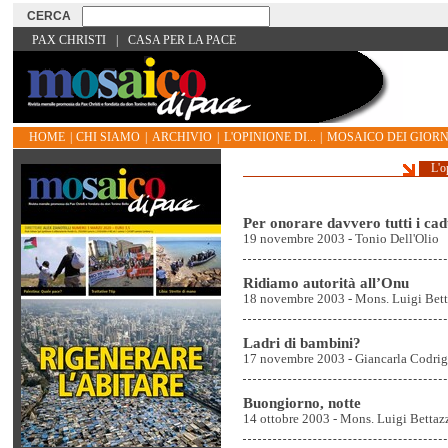
PAX CHRISTI
|
CASA PER LA PACE
HOME
|
CHI SIAMO
|
ARCHIVIO
|
L'OPINIONE DI...
|
MOSAICO DEI GIORN
L'o
Per onorare davvero tutti i ca
19 novembre 2003 - Tonio Dell'Olio
Ridiamo autorità all’Onu
18 novembre 2003 - Mons. Luigi Bett
Ladri di bambini?
17 novembre 2003 - Giancarla Codri
Buongiorno, notte
14 ottobre 2003 - Mons. Luigi Bettaz