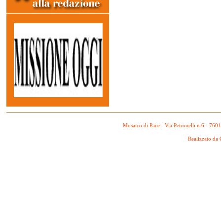
Mosaico di Pace - Via Petronelli n.6 - 760
Realizzato da