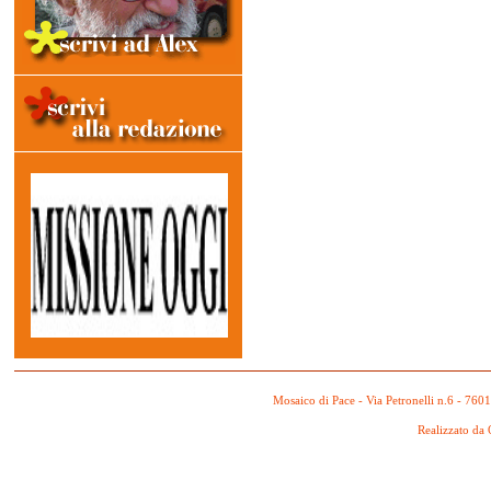
Mosaico di Pace - Via Petronelli n.6 - 760
Realizzato da