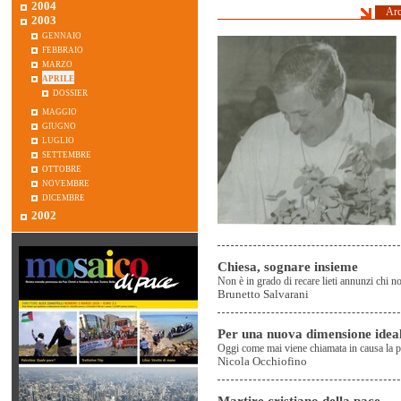
2004
Arc
2003
gennaio
febbraio
marzo
aprile
dossier
maggio
giugno
luglio
settembre
ottobre
novembre
dicembre
2002
Chiesa, sognare insieme
Non è in grado di recare lieti annunzi chi n
Brunetto Salvarani
Per una nuova dimensione idea
Oggi come mai viene chiamata in causa la po
Nicola Occhiofino
Martire cristiano della pace