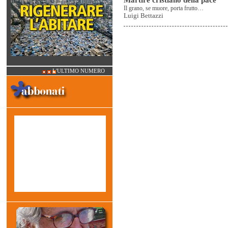
Il grano, se muore, porta frutto…
Luigi Bettazzi
L'ULTIMO NUMERO